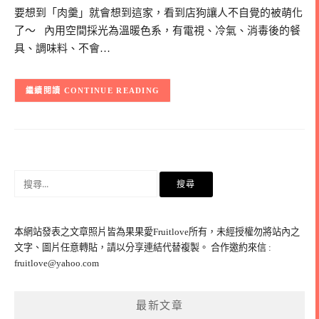
要想到「肉羹」就會想到這家，看到店狗讓人不自覺的被萌化
了～ 內用空間採光為溫暖色系，有電視、冷氣、消毒後的餐
具、調味料、不會…
CONTINUE READING
搜
尋
關
鍵
本網站發表之文章照片皆為果果愛Fruitlove所有，未經授權勿將站內之
字:
文字、圖片任意轉貼，請以分享連結代替複製。 合作邀約來信 :
fruitlove@yahoo.com
最新文章