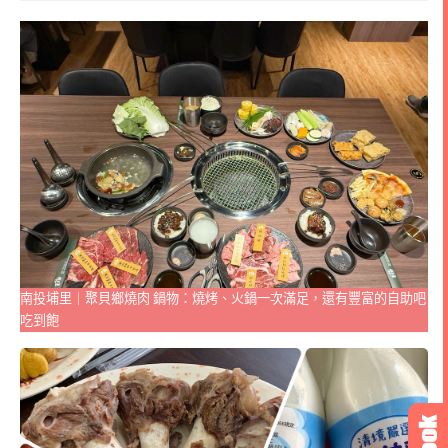
南投埔里｜聚貝鄉燒肉 鍋物：燒烤、火鍋一次滿足，還有豐富的自助吧
吃到飽