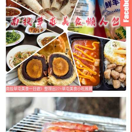
南投草屯美食一日遊〉整理出27+草屯美食小吃推薦