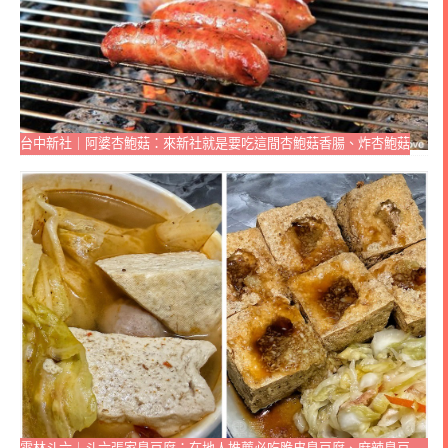
台中新社｜阿婆杏鮑菇：來新社就是要吃這間杏鮑菇香腸、炸杏鮑菇