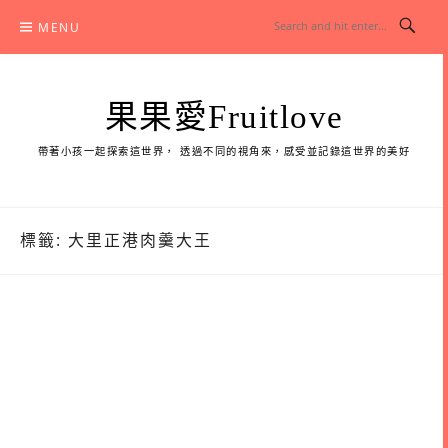
Skip
MENU
to
content
果果愛Fruitlove
帶著小孩一起探索這世界， 透過不同的視角來，感受並記錄這世界的美好
標籤:
大里正港肉羹大王