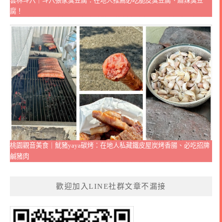
雲林斗六｜斗六張家臭豆腐：在地人推薦必吃脆皮臭豆腐、麻辣臭豆
腐！
桃園觀音美食｜魷豬yaya碳烤：在地人私藏鐵皮屋炭烤香腸、必吃招牌
鹹豬肉
歡迎加入LINE社群文章不漏接