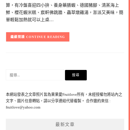
算，有冷盤喜迎四小拚、養身藥膳蝦、德國豬腳、清蒸海上
鮮、櫻花蝦米糕、宸軒佛跳牆、蟲草燉雞湯，澎派又美味，簡
單輕鬆加熱就可以上桌…
CONTINUE READING
搜
尋
關
鍵
本網站發表之文章照片皆為果果愛Fruitlove所有，未經授權勿將站內之
字:
文字、圖片任意轉貼，請以分享連結代替複製。 合作邀約來信 :
fruitlove@yahoo.com
最新文章