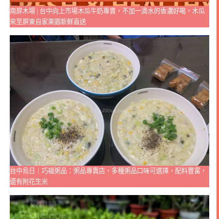
南屏木場 | 台中向上市場木瓜牛奶專賣，不加一滴水的香濃好喝，木瓜
來至屏東自家果園新鮮直送
台中烏日｜巧福粥品：粥品專賣店，多種粥品口味可選擇，配料豐富，
還有附花生米