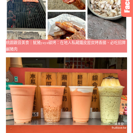
桃園觀音美食｜魷豬yaya碳烤：在地人私藏鐵皮屋炭烤香腸、必吃招牌
鹹豬肉