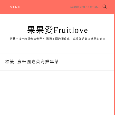
Skip
MENU
to
content
果果愛Fruitlove
帶著小孩一起探索這世界， 透過不同的視角來，感受並記錄這世界的美好
標籤:
宸軒園粵菜海鮮年菜