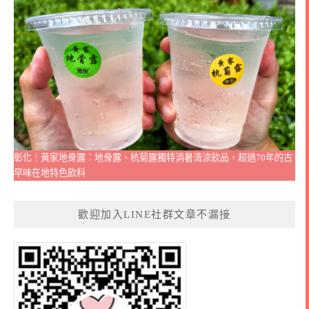
彰化｜黃家地骨露：地骨露、杭菊露獨特消暑清涼飲品，超過70年的古
早味在地特色飲料
歡迎加入LINE社群文章不漏接