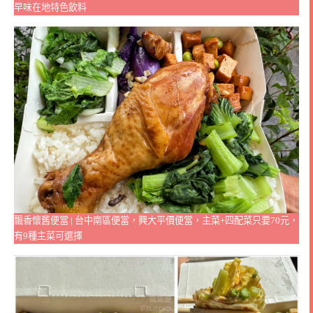
早味在地特色飲料
飄香懷舊便當 | 台中南區便當，興大平價便當，主菜+四配菜只要70元，
有9種主菜可選擇