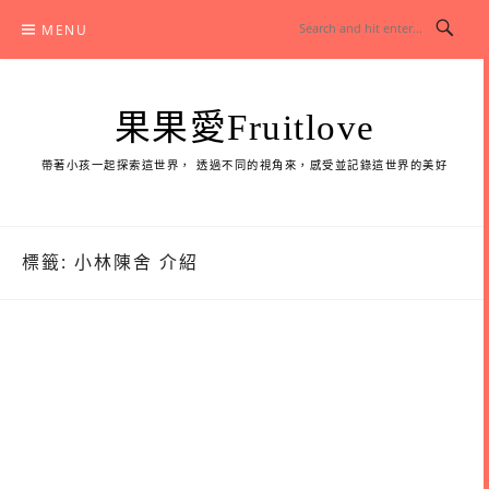
Skip
MENU
to
content
果果愛Fruitlove
帶著小孩一起探索這世界， 透過不同的視角來，感受並記錄這世界的美好
標籤:
小林陳舍 介紹