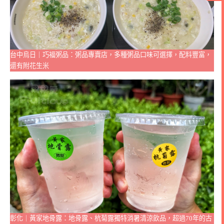
台中烏日｜巧福粥品：粥品專賣店，多種粥品口味可選擇，配料豐富，
還有附花生米
彰化｜黃家地骨露：地骨露、杭菊露獨特消暑清涼飲品，超過70年的古