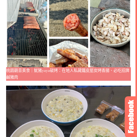
桃園觀音美食｜魷豬yaya碳烤：在地人私藏鐵皮屋炭烤香腸、必吃招牌
鹹豬肉