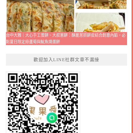
台中大雅｜大心手工蛋餅、大叔蔥餅：酥脆蔥抓餅皮結合創意內餡，必
點夏日限定綠蘆筍與魷魚燒蛋餅
歡迎加入LINE社群文章不漏接