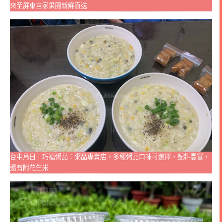
來至屏東自家果園新鮮直送
台中烏日｜巧福粥品：粥品專賣店，多種粥品口味可選擇，配料豐富，
還有附花生米