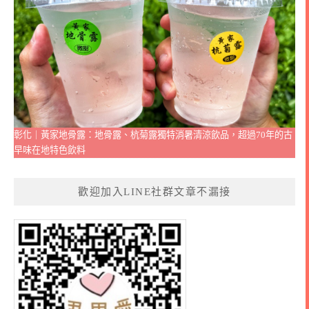
彰化｜黃家地骨露：地骨露、杭菊露獨特消暑清涼飲品，超過70年的古
早味在地特色飲料
歡迎加入LINE社群文章不漏接