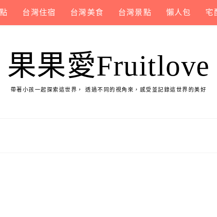
點
台灣住宿
台灣美食
台灣景點
懶人包
宅
果果愛Fruitlove
帶著小孩一起探索這世界， 透過不同的視角來，感受並記錄這世界的美好