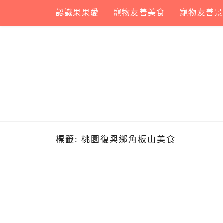
Skip
認識果果愛
寵物友善美食
寵物友善景
to
content
標籤:
桃園復興鄉角板山美食