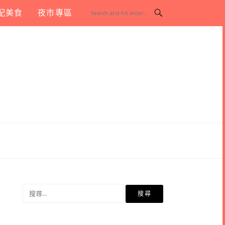
配美食
夜市專區
搜
尋
關
鍵