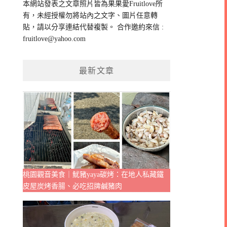
本網站發表之文章照片皆為果果愛Fruitlove所
字:
有，未經授權勿將站內之文字、圖片任意轉
貼，請以分享連結代替複製。 合作邀約來信 :
fruitlove@yahoo.com
最新文章
桃園觀音美食｜魷豬yaya碳烤：在地人私藏鐵
皮屋炭烤香腸、必吃招牌鹹豬肉