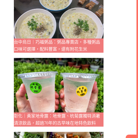
台中烏日｜巧福粥品：粥品專賣店，多種粥品
口味可選擇，配料豐富，還有附花生米
彰化｜黃家地骨露：地骨露、杭菊露獨特消暑
清涼飲品，超過70年的古早味在地特色飲料