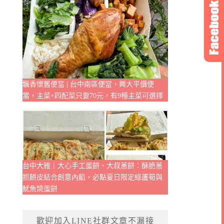
飄香懷舊便當 | 台中南區便當，興大平價便
當，主菜+四配菜只要70元，有9種主菜可選擇
台中大雅｜大心手工蛋餅、大叔蔥餅：酥脆蔥
抓餅皮結合創意內餡，必點夏日限定綠蘆筍與
魷魚燒蛋餅
歡迎加入LINE社群文章不漏接