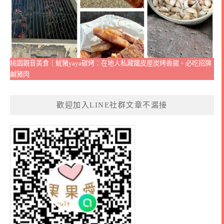
桃園觀音美食｜魷豬yaya碳烤：在地人私藏鐵皮屋炭烤香腸、必吃招牌
鹹豬肉
歡迎加入LINE社群文章不漏接