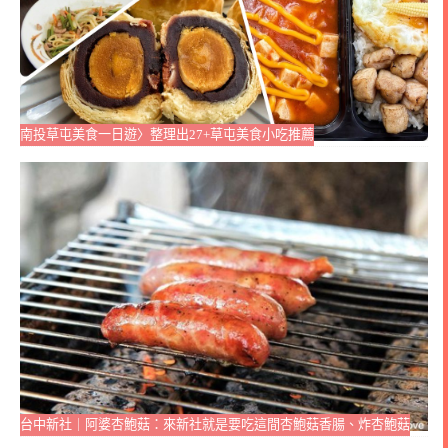
南投草屯美食一日遊〉整理出27+草屯美食小吃推薦
台中新社｜阿婆杏鮑菇：來新社就是要吃這間杏鮑菇香腸、炸杏鮑菇