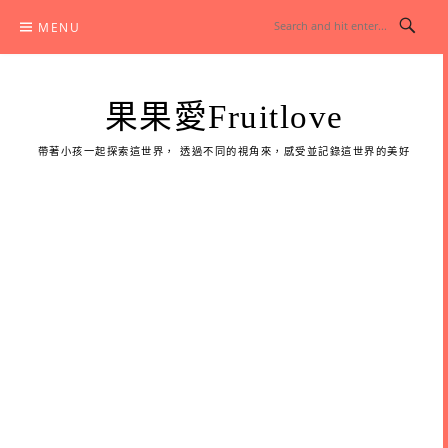
Skip
MENU
to
content
果果愛Fruitlove
帶著小孩一起探索這世界， 透過不同的視角來，感受並記錄這世界的美好