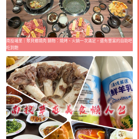
南投埔里｜聚貝鄉燒肉 鍋物：燒烤、火鍋一次滿足，還有豐富的自助吧
吃到飽