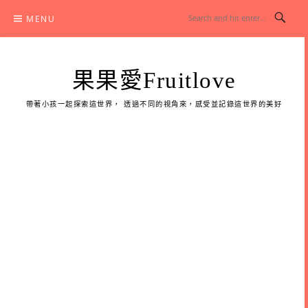
Skip
MENU
to
content
果果愛Fruitlove
帶著小孩一起探索這世界， 透過不同的視角來，感受並記錄這世界的美好