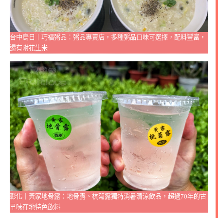
台中烏日｜巧福粥品：粥品專賣店，多種粥品口味可選擇，配料豐富，
還有附花生米
彰化｜黃家地骨露：地骨露、杭菊露獨特消暑清涼飲品，超過70年的古
早味在地特色飲料