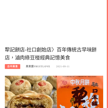
犂記餅店-社口創始店〉百年傳統古早味餅
店，滷肉綠豆椪經典記憶美食
台中美食
果果愛FRUITLOVE
2021-09-11