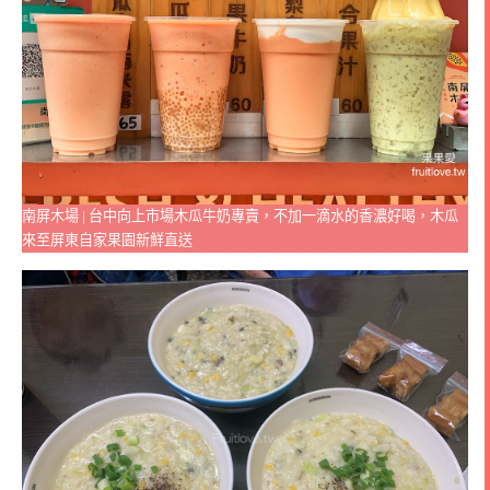
南屏木場 | 台中向上市場木瓜牛奶專賣，不加一滴水的香濃好喝，木瓜
來至屏東自家果園新鮮直送