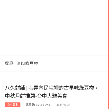
標籤:
滷肉綠豆椪
八久餅舖 | 巷弄內民宅裡的古早味綠豆椪，
中秋月餅推薦-台中大雅美食
台中美食
果果愛FRUITLOVE
2024-08-24