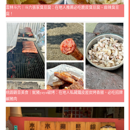
雲林斗六｜斗六張家臭豆腐：在地人推薦必吃脆皮臭豆腐、麻辣臭豆
腐！
桃園觀音美食｜魷豬yaya碳烤：在地人私藏鐵皮屋炭烤香腸、必吃招牌
鹹豬肉