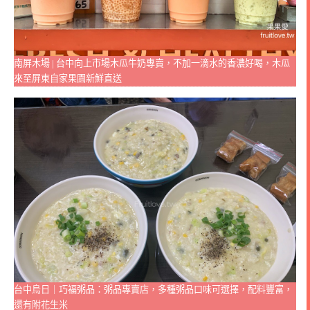
南屏木場 | 台中向上市場木瓜牛奶專賣，不加一滴水的香濃好喝，木瓜
來至屏東自家果園新鮮直送
台中烏日｜巧福粥品：粥品專賣店，多種粥品口味可選擇，配料豐富，
還有附花生米