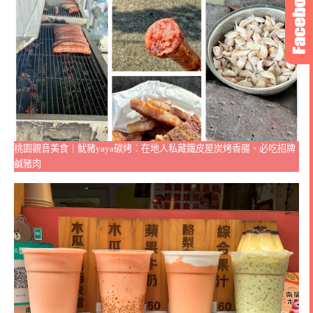
桃園觀音美食｜魷豬yaya碳烤：在地人私藏鐵皮屋炭烤香腸、必吃招牌
鹹豬肉