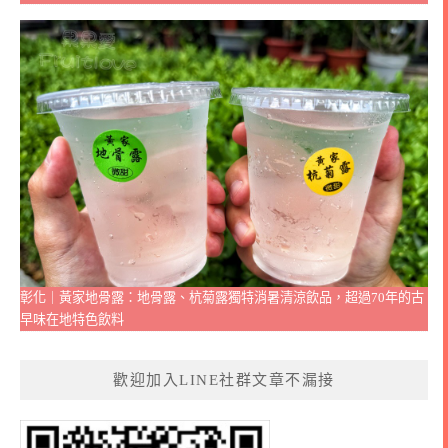
彰化｜黃家地骨露：地骨露、杭菊露獨特消暑清涼飲品，超過70年的古
早味在地特色飲料
歡迎加入LINE社群文章不漏接