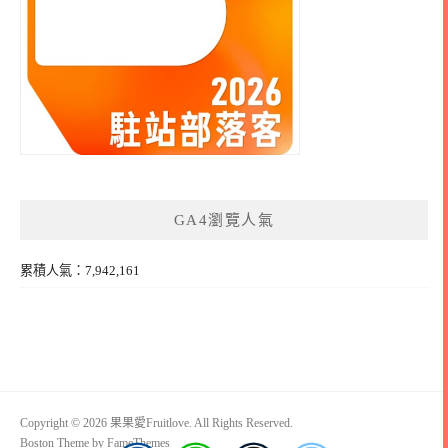
GA4瀏覽人氣
累積人氣：7,942,161
Copyright © 2026 果果愛Fruitlove. All Rights Reserved.
Boston Theme by
FameThemes