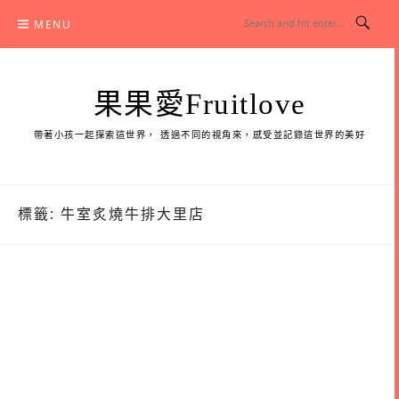
Skip
MENU
to
content
果果愛Fruitlove
帶著小孩一起探索這世界， 透過不同的視角來，感受並記錄這世界的美好
標籤:
牛室炙燒牛排大里店