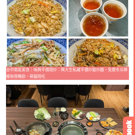
台中南區美食｜味興平價現炒：興大生私藏平價炒飯炒麵，免費冬瓜檸
檬無限暢飲，萌貓陪吃