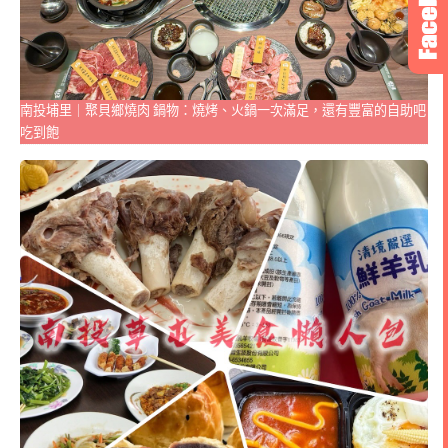
南投埔里｜聚貝鄉燒肉 鍋物：燒烤、火鍋一次滿足，還有豐富的自助吧
吃到飽