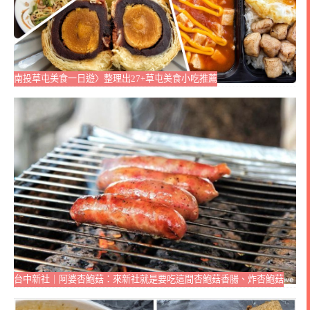
南投草屯美食一日遊〉整理出27+草屯美食小吃推薦
台中新社｜阿婆杏鮑菇：來新社就是要吃這間杏鮑菇香腸、炸杏鮑菇