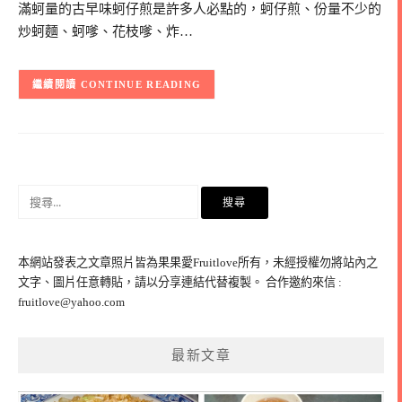
滿蚵量的古早味蚵仔煎是許多人必點的，蚵仔煎、份量不少的
炒蚵麵、蚵嗲、花枝嗲、炸…
CONTINUE READING
搜
尋
關
鍵
本網站發表之文章照片皆為果果愛Fruitlove所有，未經授權勿將站內之
字:
文字、圖片任意轉貼，請以分享連結代替複製。 合作邀約來信 :
fruitlove@yahoo.com
最新文章