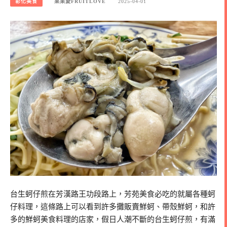
彰化美食
果果愛FRUITLOVE
2025-04-01
台生蚵仔煎在芳漢路王功段路上，芳苑美食必吃的就屬各種蚵
仔料理，這條路上可以看到許多攤販賣鮮蚵、帶殼鮮蚵，和許
多的鮮蚵美食料理的店家，假日人潮不斷的台生蚵仔煎，有滿