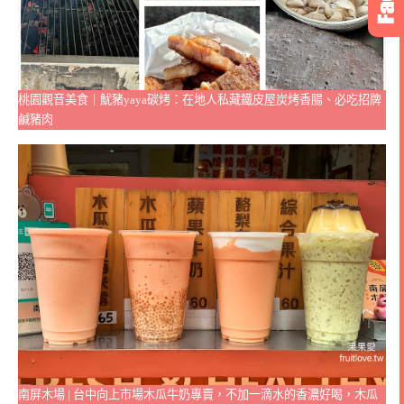
桃園觀音美食｜魷豬yaya碳烤：在地人私藏鐵皮屋炭烤香腸、必吃招牌
鹹豬肉
南屏木場 | 台中向上市場木瓜牛奶專賣，不加一滴水的香濃好喝，木瓜