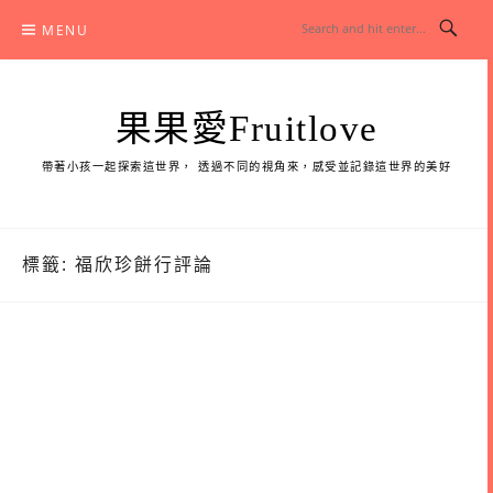
Skip
MENU
to
content
果果愛Fruitlove
帶著小孩一起探索這世界， 透過不同的視角來，感受並記錄這世界的美好
標籤:
福欣珍餅行評論