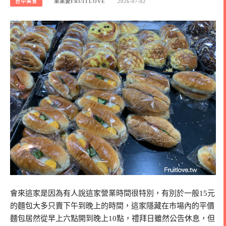
台中美食
果果愛FRUITLOVE
2026-07-02
會來這家是因為有人說這家營業時間很特別，有別於一般15元
的麵包大多只賣下午到晚上的時間，這家隱藏在市場內的平價
麵包居然從早上六點開到晚上10點，禮拜日雖然公告休息，但