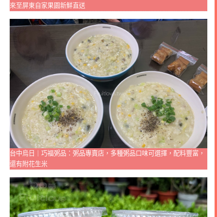
來至屏東自家果園新鮮直送
台中烏日｜巧福粥品：粥品專賣店，多種粥品口味可選擇，配料豐富，
還有附花生米