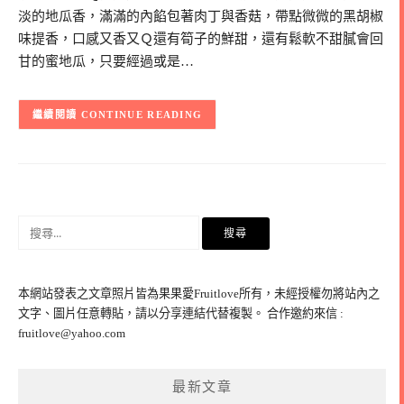
淡的地瓜香，滿滿的內餡包著肉丁與香菇，帶點微微的黑胡椒
味提香，口感又香又Ｑ還有筍子的鮮甜，還有鬆軟不甜膩會回
甘的蜜地瓜，只要經過或是…
CONTINUE READING
搜
尋
關
鍵
本網站發表之文章照片皆為果果愛Fruitlove所有，未經授權勿將站內之
字:
文字、圖片任意轉貼，請以分享連結代替複製。 合作邀約來信 :
fruitlove@yahoo.com
最新文章