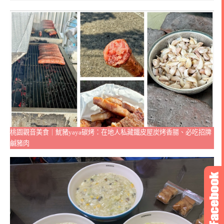
桃園觀音美食｜魷豬yaya碳烤：在地人私藏鐵皮屋炭烤香腸、必吃招牌
鹹豬肉