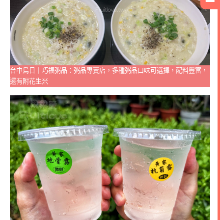
台中烏日｜巧福粥品：粥品專賣店，多種粥品口味可選擇，配料豐富，
還有附花生米