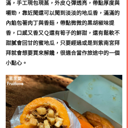
滿，手工現包現蒸，外皮Ｑ彈透亮，帶點厚度與
嚼勁，靠近聞還可以聞到淡淡的地瓜香，
滿滿的
內餡包著肉丁與香菇，帶點微微的黑胡椒味提
香，口感又香又Ｑ還有筍子的鮮甜，
還有鬆軟不
甜膩會回甘的蜜地瓜，
只要經過或是到紫南宮拜
拜就會想要買來解饞，很適合當作旅途中的一個
小點心。