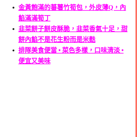
金黃飽滿的蕃薯竹筍包，外皮薄Q，內
餡滿滿筍丁
韭菜餅子餅皮酥脆，韭菜香氣十足，甜
餅內餡不是花生粉而是米麩
排隊美食便當 • 菜色多樣，口味清淡 •
便宜又美味