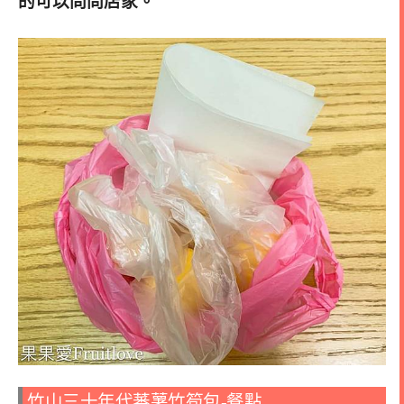
的可以問問店家。
竹山三十年代蕃薯竹筍包-餐點