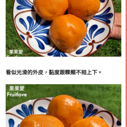
看似光滑的外皮，黏度跟粿類不相上下。