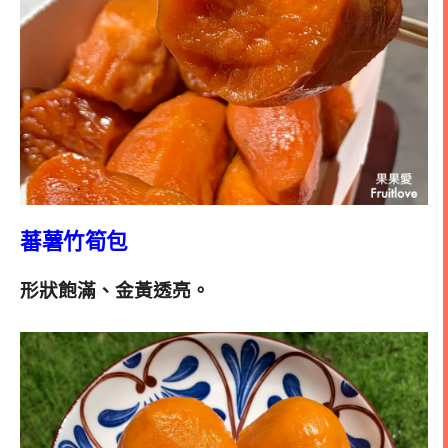
蕃薯竹筍包
形狀飽滿、金黃透亮。