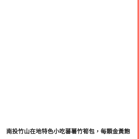
南投竹山在地特色小吃蕃薯竹筍包，每顆金黃飽