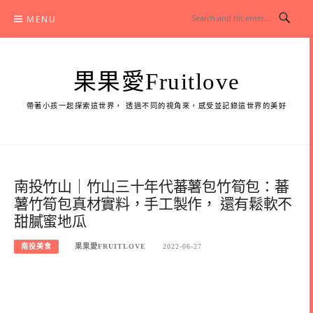
Skip
MENU
to
content
果果愛Fruitlove
帶著小孩一起探索這世界， 透過不同的視角來，感受並記錄這世界的美好
南投竹山｜竹山三十年代蕃薯包竹筍包：蕃
薯竹筍包真材實料，手工製作， 還有鬆軟不
甜膩蜜地瓜
南投美食
果果愛FRUITLOVE
2022-06-27