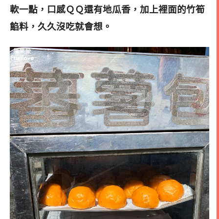
軟一點，口感ＱＱ還有地瓜香，加上裡面的竹筍
餡料，久久沒吃就會想。