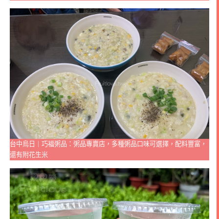
台中烏日｜巧福粥品：粥品專賣店，多種粥品口味可選擇，配料豐富，
還有附花生米