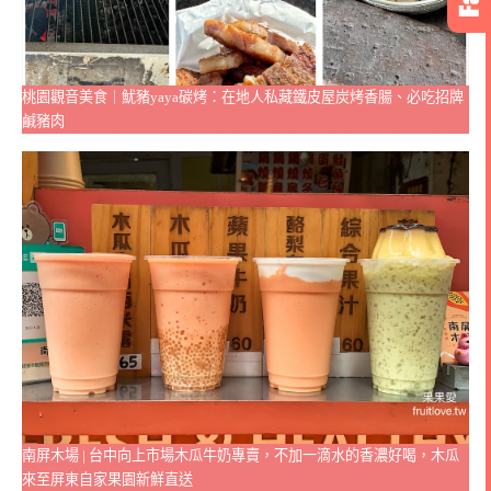
桃園觀音美食｜魷豬yaya碳烤：在地人私藏鐵皮屋炭烤香腸、必吃招牌
鹹豬肉
南屏木場 | 台中向上市場木瓜牛奶專賣，不加一滴水的香濃好喝，木瓜
來至屏東自家果園新鮮直送