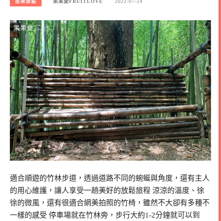
苗栗景點
果果愛FRUITLOVE
2022-07-24
適合順遊的竹林步道，透過道路不同的蜿蜒與角度，還有主人
的用心維護，讓人享受一趟美好的放鬆旅程 涼涼的溫度、徐
徐的微風，還有很適合網美拍照的竹椅，雖然不大卻有多種不
一樣的感受 停車場就在竹林旁，步行大約1-2分鐘就可以到