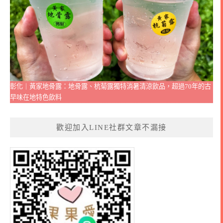
彰化｜黃家地骨露：地骨露、杭菊露獨特消暑清涼飲品，超過70年的古
早味在地特色飲料
歡迎加入LINE社群文章不漏接