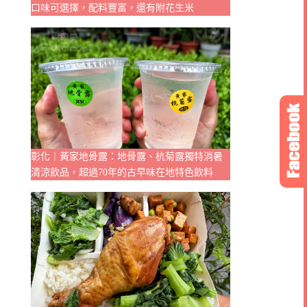
口味可選擇，配料豐富，還有附花生米
彰化｜黃家地骨露：地骨露、杭菊露獨特消暑
清涼飲品，超過70年的古早味在地特色飲料