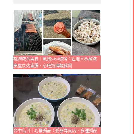
桃園觀音美食｜魷豬yaya碳烤：在地人私藏鐵
皮屋炭烤香腸、必吃招牌鹹豬肉
台中烏日｜巧福粥品：粥品專賣店，多種粥品