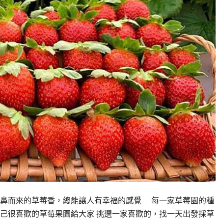
撲鼻而來的草莓香，總能讓人有幸福的感覺 每一家草莓園的種
己很喜歡的草莓果園給大家 挑選一家喜歡的，找一天出發採草