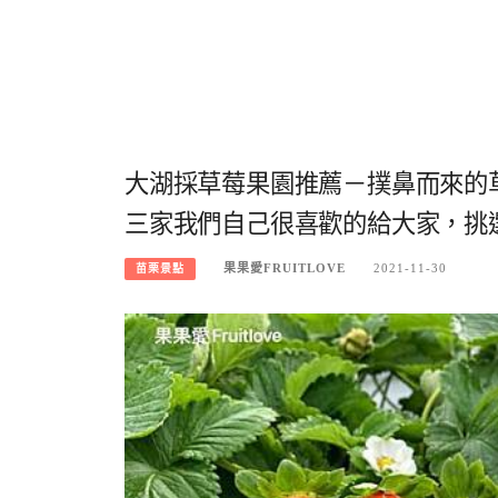
大湖採草莓果園推薦－撲鼻而來的
三家我們自己很喜歡的給大家，挑
果果愛FRUITLOVE
2021-11-30
苗栗景點