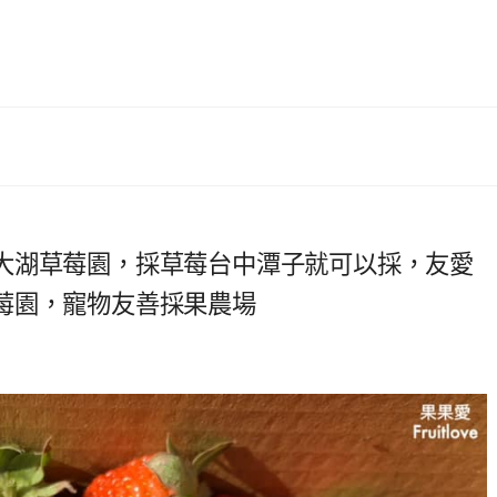
大湖草莓園，採草莓台中潭子就可以採，友愛
莓園，寵物友善採果農場