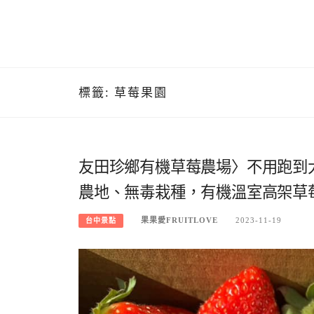
標籤:
草莓果園
友田珍鄉有機草莓農場〉不用跑到
農地、無毒栽種，有機溫室高架草
果果愛FRUITLOVE
2023-11-19
台中景點