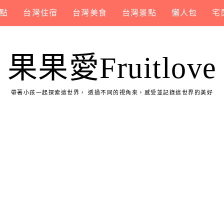
點
台灣住宿
台灣美食
台灣景點
懶人包
宅
果果愛Fruitlove
帶著小孩一起探索這世界， 透過不同的視角來，感受並記錄這世界的美好