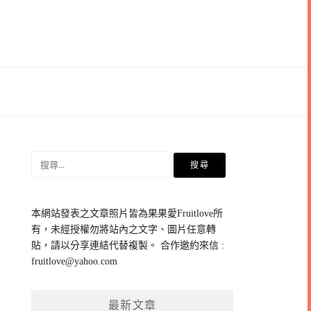
搜
尋
關
鍵
本網站發表之文章照片皆為果果愛Fruitlove所
字:
有，未經授權勿將站內之文字、圖片任意轉
貼，請以分享連結代替複製。 合作邀約來信 :
fruitlove@yahoo.com
最新文章