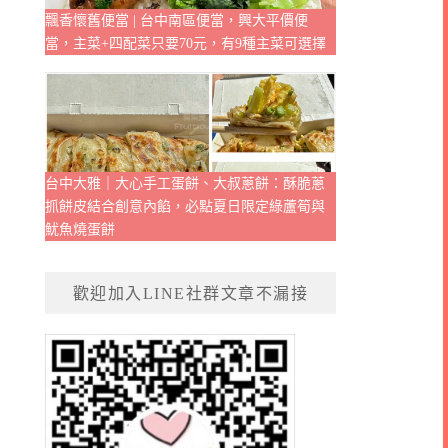
飄香懷舊便當 | 台中南區便當，興大平價便
當，主菜+四配菜只要70元，有9種主菜可選擇
台中大雅｜大心手工蛋餅、大叔蔥餅：酥脆蔥
抓餅皮結合創意內餡，必點夏日限定綠蘆筍與
魷魚燒蛋餅
歡迎加入LINE社群文章不漏接