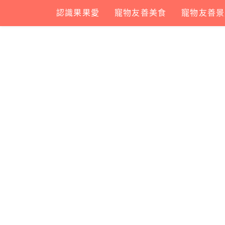
Skip
認識果果愛
寵物友善美食
寵物友善景
to
content