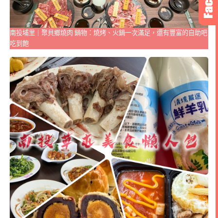
南投埔里｜聚貝鄉燒肉 鍋物：燒烤、火鍋一次滿足，還有豐富的自助吧
吃到飽