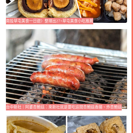
南投草屯美食一日遊〉整理出27+草屯美食小吃推薦
台中新社｜阿婆杏鮑菇：來新社就是要吃這間杏鮑菇香腸、炸杏鮑菇