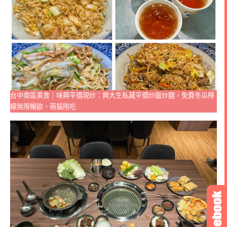
台中南區美食｜味興平價現炒：興大生私藏平價炒飯炒麵，免費冬瓜檸
檬無限暢飲，萌貓陪吃