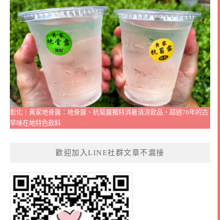
彰化｜黃家地骨露：地骨露、杭菊露獨特消暑清涼飲品，超過70年的古
早味在地特色飲料
歡迎加入LINE社群文章不漏接