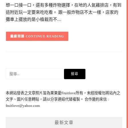
想一口接一口，還有多種炸物選擇，在地的人氣雞排店，有到
這附近玩一定要來吃吃看。 跟一般炸物店不太一樣，店家的
攤車上擺放的是小植栽而不…
CONTINUE READING
搜
尋
關
鍵
本網站發表之文章照片皆為果果愛Fruitlove所有，未經授權勿將站內之
字:
文字、圖片任意轉貼，請以分享連結代替複製。 合作邀約來信 :
fruitlove@yahoo.com
最新文章