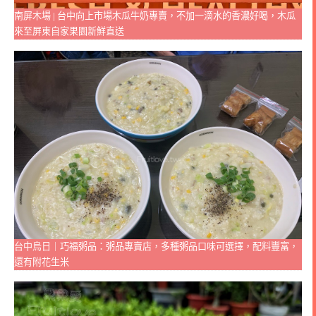
南屏木場 | 台中向上市場木瓜牛奶專賣，不加一滴水的香濃好喝，木瓜
來至屏東自家果園新鮮直送
台中烏日｜巧福粥品：粥品專賣店，多種粥品口味可選擇，配料豐富，
還有附花生米