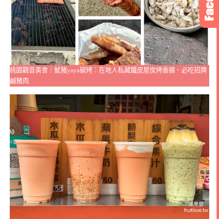
桃園觀音美食｜魷豬yaya碳烤：在地人私藏鐵皮屋炭烤香腸、必吃招牌
鹹豬肉