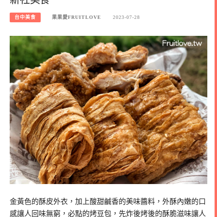
台中美食
果果愛FRUITLOVE
2023-07-28
金黃色的酥皮外衣，加上酸甜鹹香的美味醬料，外酥內嫩的口
感讓人回味無窮，必點的烤豆包，先炸後烤後的酥脆滋味讓人