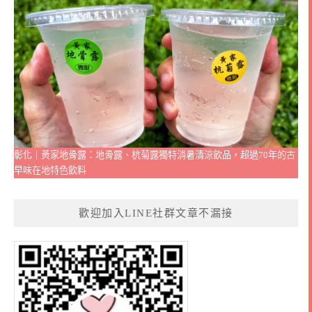
彰化｜黃家地骨露：地骨露、杭菊露獨特消暑清涼飲品，超過70年的古
早味在地特色飲料
歡迎加入LINE社群文章不漏接