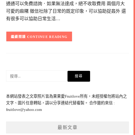
通通可以免費諮詢．如果無法達成，絕不收取費用 兩個月大
可愛的麻糬 徵信社除了日常的既定印象，可以協助捉姦外 還
有很多可以協助日常生活…
CONTINUE READING
搜
尋
關
鍵
本網站發表之文章照片皆為果果愛Fruitlove所有，未經授權勿將站內之
字:
文字、圖片任意轉貼，請以分享連結代替複製。 合作邀約來信 :
fruitlove@yahoo.com
最新文章