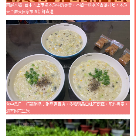
南屏木場 | 台中向上市場木瓜牛奶專賣，不加一滴水的香濃好喝，木瓜
來至屏東自家果園新鮮直送
台中烏日｜巧福粥品：粥品專賣店，多種粥品口味可選擇，配料豐富，
還有附花生米