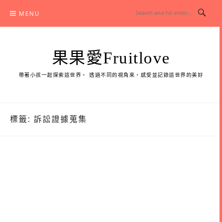
Skip
MENU
to
content
果果愛Fruitlove
帶著小孩一起探索這世界， 透過不同的視角來，感受並記錄這世界的美好
標籤:
訴訟證據蒐集