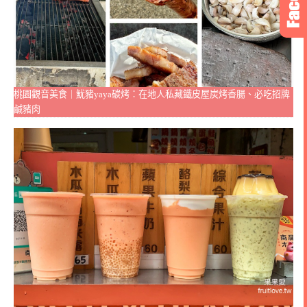
桃園觀音美食｜魷豬yaya碳烤：在地人私藏鐵皮屋炭烤香腸、必吃招牌
鹹豬肉