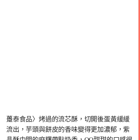
躉泰食品〉烤過的流芯酥，切開後蛋黃緩緩
流出，芋頭與餅皮的香味變得更加濃郁，紫
晶酥中間的麻糬帶點奶香，QQ甜甜的口感很