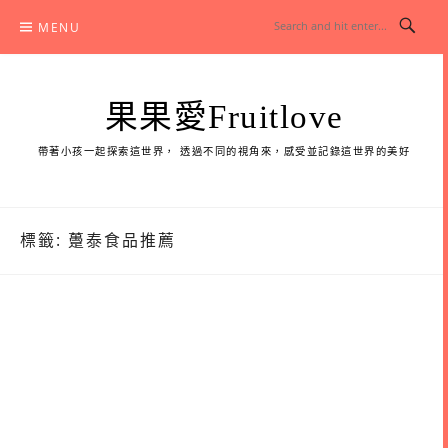
Skip
MENU
to
content
果果愛Fruitlove
帶著小孩一起探索這世界， 透過不同的視角來，感受並記錄這世界的美好
標籤:
躉泰食品推薦