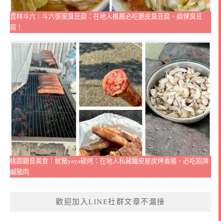
雲林斗六｜斗六張家臭豆腐：在地人推薦必吃脆皮臭豆腐、麻辣臭豆
腐！
桃園觀音美食｜魷豬yaya碳烤：在地人私藏鐵皮屋炭烤香腸、必吃招牌
鹹豬肉
歡迎加入LINE社群文章不漏接