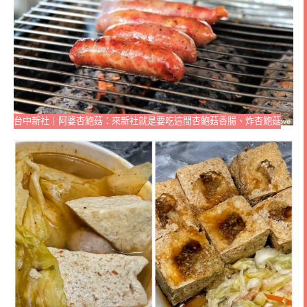
台中新社｜阿婆杏鮑菇：來新社就是要吃這間杏鮑菇香腸、炸杏鮑菇