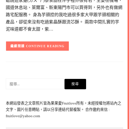
聽說這家躉(ㄉㄨㄣˇ)泰食品在伴手禮界很有名，主要在機場、
國道休息站、萊爾富、新東陽門市可以買得到，另外也有做網
路宅配服務。 身為芋頭控的我吃過很多家大甲跟芋頭相關的
產品，卻從來沒有吃過紫晶酥跟流芯酥。 兩款中間扎實的芋
泥味道都不會太甜，紫…
CONTINUE READING
搜
尋
關
鍵
本網站發表之文章照片皆為果果愛Fruitlove所有，未經授權勿將站內之
字:
文字、圖片任意轉貼，請以分享連結代替複製。 合作邀約來信 :
fruitlove@yahoo.com