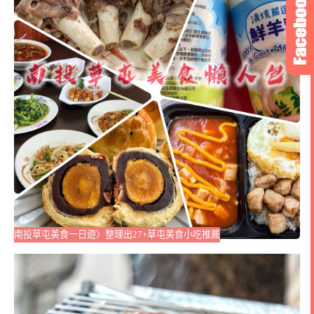
南投草屯美食一日遊〉整理出27+草屯美食小吃推薦