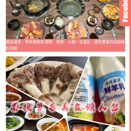
南投埔里｜聚貝鄉燒肉 鍋物：燒烤、火鍋一次滿足，還有豐富的自助吧
吃到飽