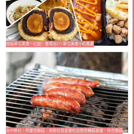
南投草屯美食一日遊〉整理出27+草屯美食小吃推薦
台中新社｜阿婆杏鮑菇：來新社就是要吃這間杏鮑菇香腸、炸杏鮑菇