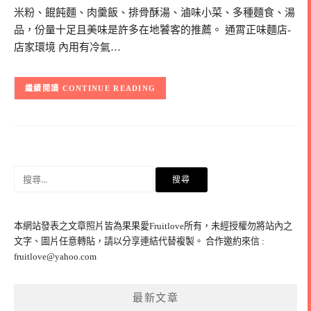
米粉、餛飩麵、肉羹飯、排骨酥湯、滷味小菜、多種麵食、湯
品，份量十足且美味是許多在地饕客的推薦。 通霄正味麵店-
店家環境 內用有冷氣…
CONTINUE READING
搜
尋
關
鍵
本網站發表之文章照片皆為果果愛Fruitlove所有，未經授權勿將站內之
字:
文字、圖片任意轉貼，請以分享連結代替複製。 合作邀約來信 :
fruitlove@yahoo.com
最新文章