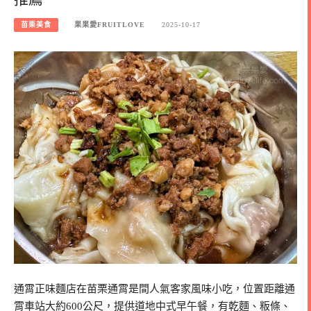
苗栗美食
果果愛FRUITLOVE
2025-10-17
通霄正味麵店在苗栗通霄是間人氣客家風味小吃，位置距離通
霄車站大約600公尺，提供道地中式早午餐，有乾麵、粄條、