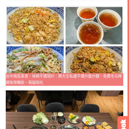
台中南區美食｜味興平價現炒：興大生私藏平價炒飯炒麵，免費冬瓜檸
檬無限暢飲，萌貓陪吃