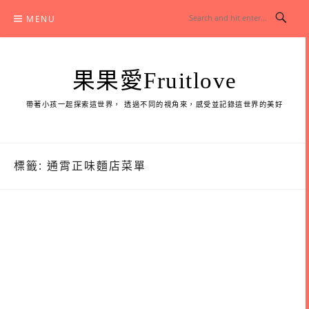
Skip
MENU
to
content
果果愛Fruitlove
帶著小孩一起探索這世界， 透過不同的視角來，感受並記錄這世界的美好
標籤:
通霄正味麵店菜單