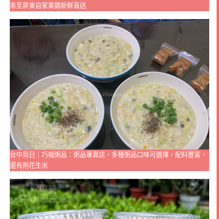
來至屏東自家果園新鮮直送
台中烏日｜巧福粥品：粥品專賣店，多種粥品口味可選擇，配料豐富，
還有附花生米