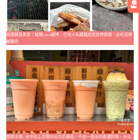
桃園觀音美食｜魷豬yaya碳烤：在地人私藏鐵皮屋炭烤香腸、必吃招牌
鹹豬肉
南屏木場 | 台中向上市場木瓜牛奶專賣，不加一滴水的香濃好喝，木瓜