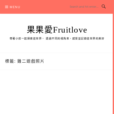
Skip
MENU
to
content
果果愛Fruitlove
帶著小孩一起探索這世界， 透過不同的視角來，感受並記錄這世界的美好
標籤:
雞二遊戲照片