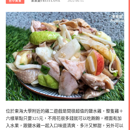
台中美食
果果愛FRUITLOVE
2022-06-15
位於東海大學附近的雞二遊戲是間很超值的鹽水雞，整隻雞＋
六樣單點只要325元，不用花很多錢就可以吃飽飽，裡面有加
入水果，跟鹽水雞一起入口味道清爽．多汁又鮮甜，另外可以