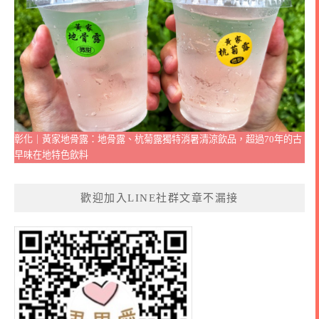
彰化｜黃家地骨露：地骨露、杭菊露獨特消暑清涼飲品，超過70年的古
早味在地特色飲料
歡迎加入LINE社群文章不漏接