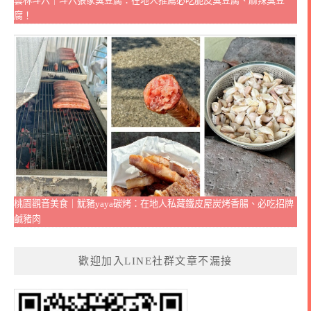
雲林斗六｜斗六張家臭豆腐：在地人推薦必吃脆皮臭豆腐、麻辣臭豆
腐！
桃園觀音美食｜魷豬yaya碳烤：在地人私藏鐵皮屋炭烤香腸、必吃招牌
鹹豬肉
歡迎加入LINE社群文章不漏接