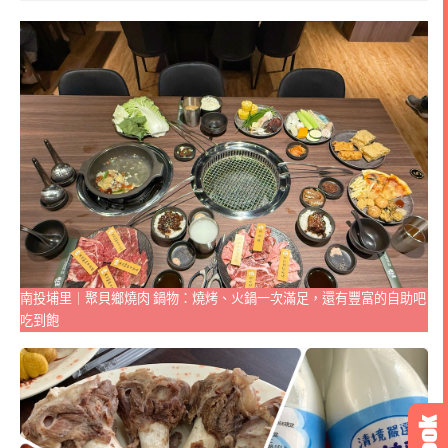
南投埔里｜聚貝鄉燒肉 鍋物：燒烤、火鍋一次滿足，還有豐富的自助吧
吃到飽