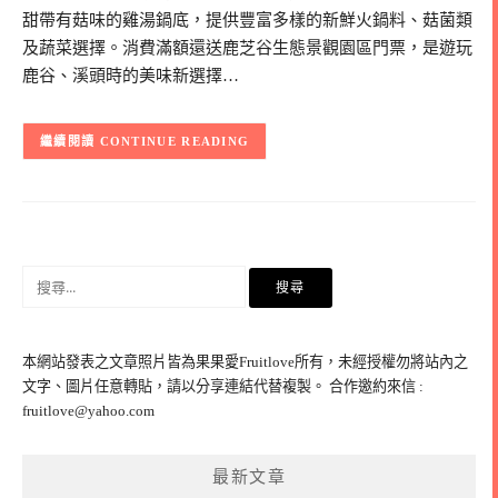
甜帶有菇味的雞湯鍋底，提供豐富多樣的新鮮火鍋料、菇菌類
及蔬菜選擇。消費滿額還送鹿芝谷生態景觀園區門票，是遊玩
鹿谷、溪頭時的美味新選擇…
CONTINUE READING
搜
尋
關
鍵
本網站發表之文章照片皆為果果愛Fruitlove所有，未經授權勿將站內之
字:
文字、圖片任意轉貼，請以分享連結代替複製。 合作邀約來信 :
fruitlove@yahoo.com
最新文章