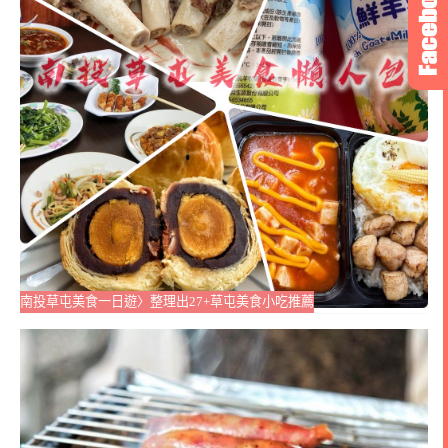
南投草屯美食一日遊〉整理出27+草屯美食小吃推薦