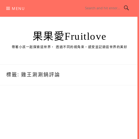
Skip
MENU
to
content
果果愛Fruitlove
帶著小孩一起探索這世界， 透過不同的視角來，感受並記錄這世界的美好
標籤:
雞王涮涮鍋評論