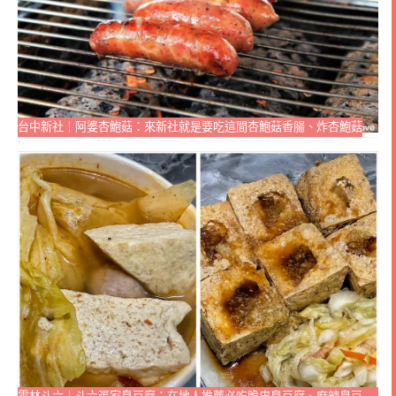
台中新社｜阿婆杏鮑菇：來新社就是要吃這間杏鮑菇香腸、炸杏鮑菇