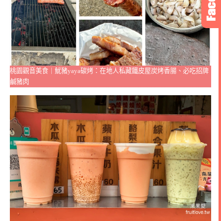
桃園觀音美食｜魷豬yaya碳烤：在地人私藏鐵皮屋炭烤香腸、必吃招牌
鹹豬肉