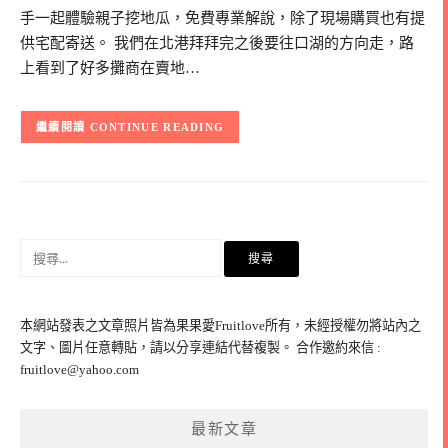
手一起體驗親子挖地瓜，免費專業解說，除了現場購買也有提
供宅配寄送。 我們在北港拜拜完之後要往口湖的方向走，路
上看到了好多攤商在賣地…
CONTINUE READING
搜
尋
關
鍵
本網站發表之文章照片皆為果果愛Fruitlove所有，未經授權勿將站內之
字:
文字、圖片任意轉貼，請以分享連結代替複製。 合作邀約來信 :
fruitlove@yahoo.com
最新文章