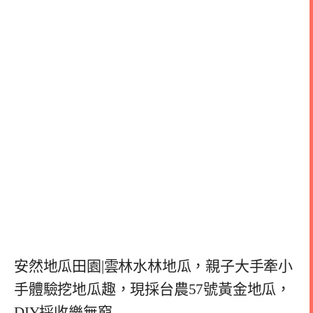
安然地瓜田園|雲林水林地瓜，親子大手牽小
手體驗挖地瓜趣，現採台農57號黃金地瓜，
DIY採收樂無窮