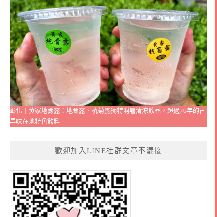
彰化｜黃家地骨露：地骨露、杭菊露獨特消暑清涼飲品，超過70年的古
早味在地特色飲料
歡迎加入LINE社群文章不漏接