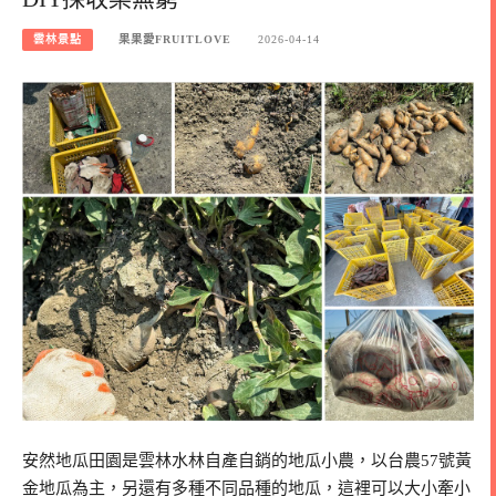
雲林景點
果果愛FRUITLOVE
2026-04-14
安然地瓜田園是雲林水林自產自銷的地瓜小農，以台農57號黃
金地瓜為主，另還有多種不同品種的地瓜，這裡可以大小牽小