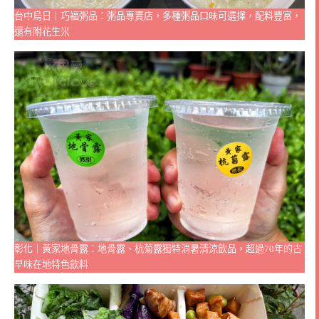
台中烏日｜巧福粥品：粥品專賣店，多種粥品口味可選擇，配料豐富，
還有附花生米
彰化｜黃家地骨露：地骨露、杭菊露獨特消暑清涼飲品，超過70年的古
早味在地特色飲料