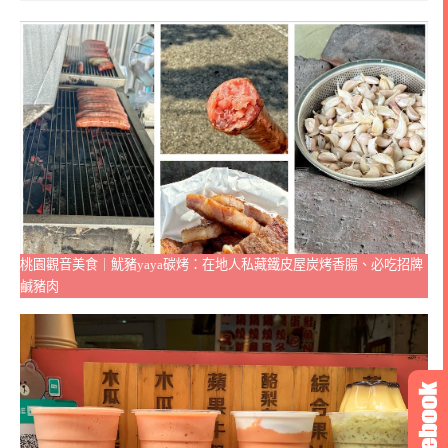
桃園觀音美食｜魷豬yaya碳烤：在地人私藏鐵皮屋炭烤香腸、必吃招牌
鹹豬肉