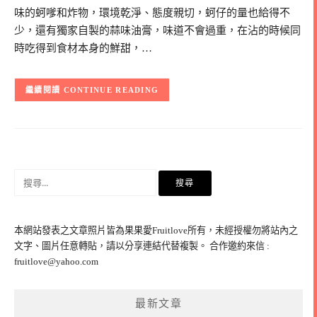
味的蚵嗲和炸物，環境乾淨、態度親切，蚵仔的量也給得不
少，還有獨家自製的蒜味油膏，味道不會過重，在沾的時候同
時吃得到食材本身的鮮甜，…
CONTINUE READING
搜
尋
關
鍵
本網站發表之文章照片皆為果果愛Fruitlove所有，未經授權勿將站內之
字:
文字、圖片任意轉貼，請以分享連結代替複製。 合作邀約來信 :
fruitlove@yahoo.com
最新文章