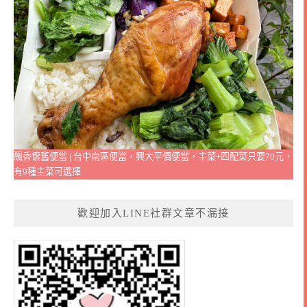
飄香懷舊便當 | 台中南區便當，興大平價便當，主菜+四配菜只要70元，
有9種主菜可選擇
歡迎加入LINE社群文章不漏接