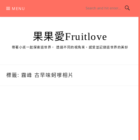
Skip
MENU
to
content
果果愛Fruitlove
帶著小孩一起探索這世界， 透過不同的視角來，感受並記錄這世界的美好
標籤:
霧峰 古早味蚵嗲相片