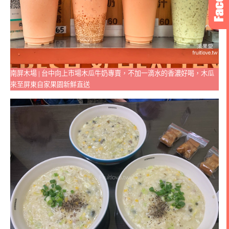
南屏木場 | 台中向上市場木瓜牛奶專賣，不加一滴水的香濃好喝，木瓜
來至屏東自家果園新鮮直送