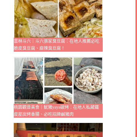
雲林斗六｜斗六張家臭豆腐：在地人推薦必吃
脆皮臭豆腐、麻辣臭豆腐！
桃園觀音美食｜魷豬yaya碳烤：在地人私藏鐵
皮屋炭烤香腸、必吃招牌鹹豬肉