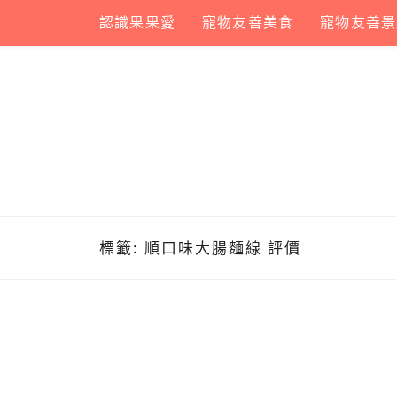
Skip
認識果果愛
寵物友善美食
寵物友善景
to
content
標籤:
順口味大腸麵線 評價