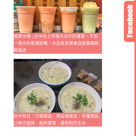
南屏木場 | 台中向上市場木瓜牛奶專賣，不加
一滴水的香濃好喝，木瓜來至屏東自家果園新
鮮直送
台中烏日｜巧福粥品：粥品專賣店，多種粥品
口味可選擇，配料豐富，還有附花生米