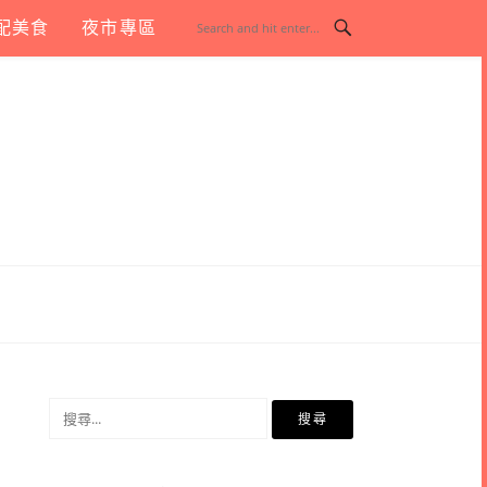
配美食
夜市專區
搜
尋
關
鍵