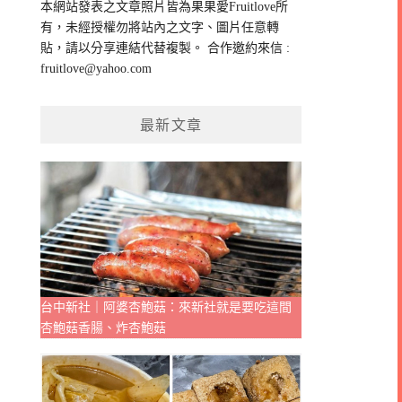
本網站發表之文章照片皆為果果愛Fruitlove所
字:
有，未經授權勿將站內之文字、圖片任意轉
貼，請以分享連結代替複製。 合作邀約來信 :
fruitlove@yahoo.com
最新文章
台中新社｜阿婆杏鮑菇：來新社就是要吃這間
杏鮑菇香腸、炸杏鮑菇