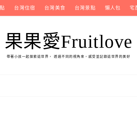
點
台灣住宿
台灣美食
台灣景點
懶人包
宅
果果愛Fruitlove
帶著小孩一起探索這世界， 透過不同的視角來，感受並記錄這世界的美好