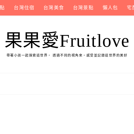
點
台灣住宿
台灣美食
台灣景點
懶人包
宅
果果愛Fruitlove
帶著小孩一起探索這世界， 透過不同的視角來，感受並記錄這世界的美好