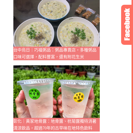
台中烏日｜巧福粥品：粥品專賣店，多種粥品
口味可選擇，配料豐富，還有附花生米
彰化｜黃家地骨露：地骨露、杭菊露獨特消暑
清涼飲品，超過70年的古早味在地特色飲料