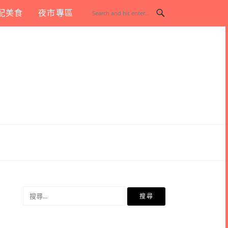
配美食
夜市專區
搜
尋
關
鍵