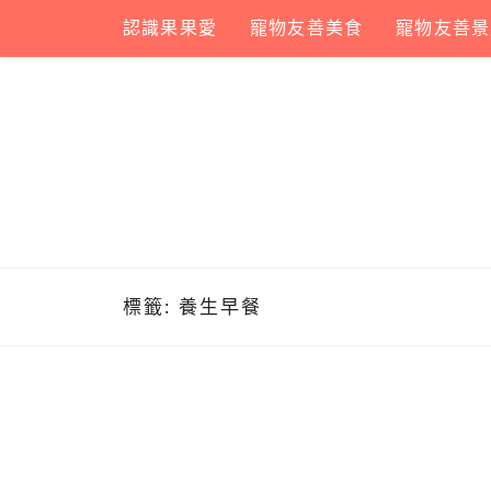
Skip
認識果果愛
寵物友善美食
寵物友善景
to
content
標籤:
養生早餐