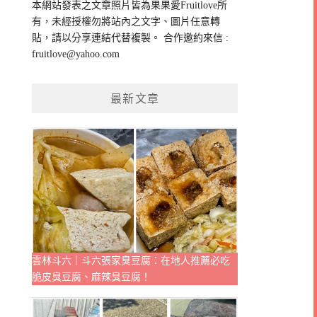
本網站發表之文章照片皆為果果愛Fruitlove所
字:
有，未經授權勿將站內之文字、圖片任意轉
貼，請以分享連結代替複製。 合作邀約來信 :
fruitlove@yahoo.com
最新文章
雲林斗六｜斗六張家臭豆腐：在地人推薦必吃
脆皮臭豆腐、麻辣臭豆腐！