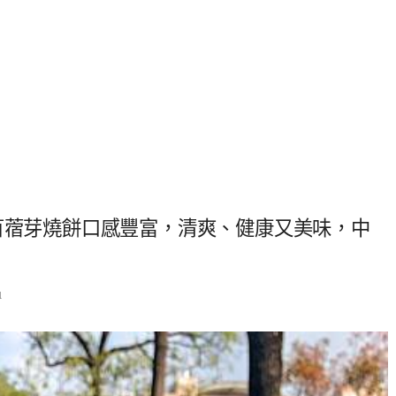
苜蓿芽燒餅口感豐富，清爽、健康又美味，中
1