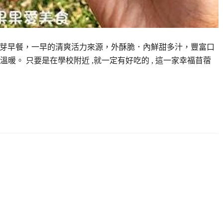
苜蓿芽早餐，一早的清爽活力來源，外酥脆．內鮮甜多汁，豐富口
暖。 只要是在學校附近 ,就一定有好吃的 , 這一家幸福苜蓿