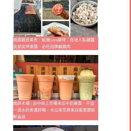
桃園觀音美食｜魷豬yaya碳烤：在地人私藏鐵
皮屋炭烤香腸、必吃招牌鹹豬肉
南屏木場 | 台中向上市場木瓜牛奶專賣，不加
一滴水的香濃好喝，木瓜來至屏東自家果園新
鮮直送