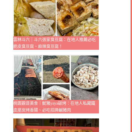
雲林斗六｜斗六張家臭豆腐：在地人推薦必吃
脆皮臭豆腐、麻辣臭豆腐！
桃園觀音美食｜魷豬yaya碳烤：在地人私藏鐵
皮屋炭烤香腸、必吃招牌鹹豬肉