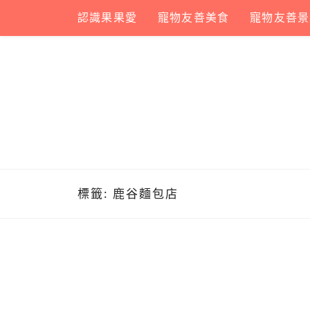
Skip
認識果果愛
寵物友善美食
寵物友善景
to
content
標籤:
鹿谷麵包店