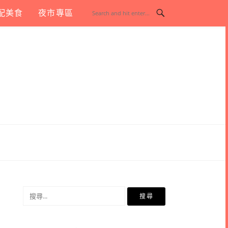
配美食
夜市專區
搜
尋
關
鍵