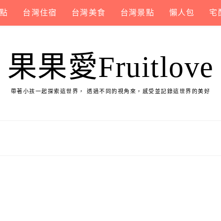
點
台灣住宿
台灣美食
台灣景點
懶人包
宅
果果愛Fruitlove
帶著小孩一起探索這世界， 透過不同的視角來，感受並記錄這世界的美好