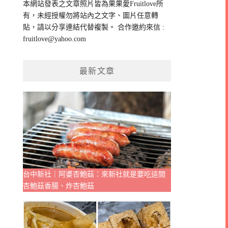
本網站發表之文章照片皆為果果愛Fruitlove所
字:
有，未經授權勿將站內之文字、圖片任意轉
貼，請以分享連結代替複製。 合作邀約來信 :
fruitlove@yahoo.com
最新文章
台中新社｜阿婆杏鮑菇：來新社就是要吃這間
杏鮑菇香腸、炸杏鮑菇