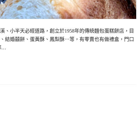
溪、小半天必經道路，創立於1958年的傳統麵包蛋糕餅店，目
、結婚囍餅、蛋黃酥、鳳梨酥⋯等，有零賣也有做禮盒，門口
鄉…