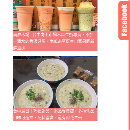
南屏木場 | 台中向上市場木瓜牛奶專賣，不加
一滴水的香濃好喝，木瓜來至屏東自家果園新
鮮直送
台中烏日｜巧福粥品：粥品專賣店，多種粥品
口味可選擇，配料豐富，還有附花生米