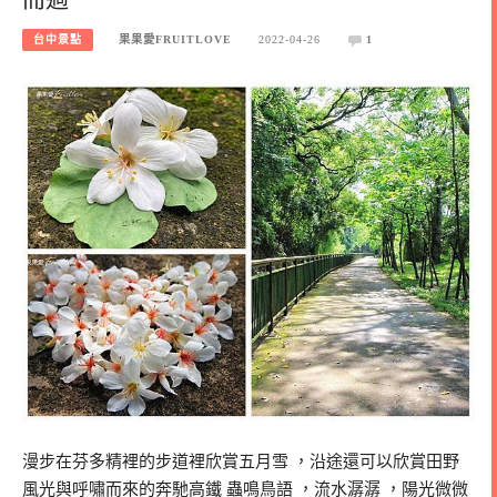
台中景點
果果愛FRUITLOVE
2022-04-26
1
漫步在芬多精裡的步道裡欣賞五月雪 ，沿途還可以欣賞田野
風光與呼嘯而來的奔馳高鐵 蟲鳴鳥語 ，流水潺潺 ，陽光微微