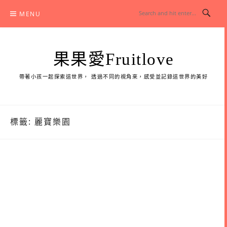
Skip
MENU
to
content
果果愛Fruitlove
帶著小孩一起探索這世界， 透過不同的視角來，感受並記錄這世界的美好
標籤:
麗寶樂園