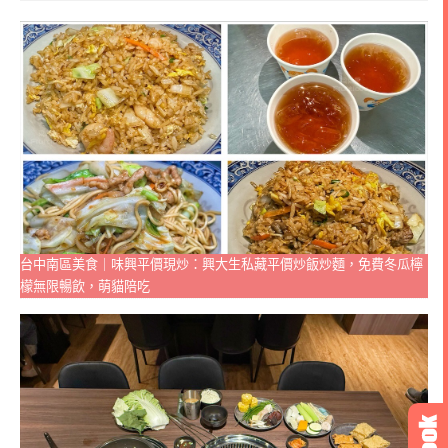
台中南區美食｜味興平價現炒：興大生私藏平價炒飯炒麵，免費冬瓜檸
檬無限暢飲，萌貓陪吃