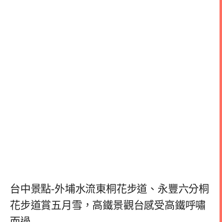
台中景點-外埔水流東桐花步道、永豐六分桐
花步道賞五月雪，高鐵景觀台感受高鐵呼嘯
而過