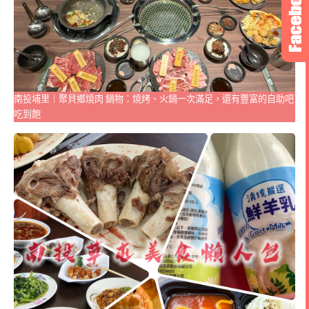
南投埔里｜聚貝鄉燒肉 鍋物：燒烤、火鍋一次滿足，還有豐富的自助吧
吃到飽