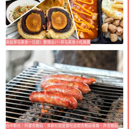
南投草屯美食一日遊〉整理出27+草屯美食小吃推薦
台中新社｜阿婆杏鮑菇：來新社就是要吃這間杏鮑菇香腸、炸杏鮑菇