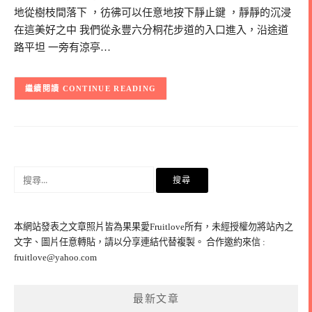
地從樹枝間落下 ，彷彿可以任意地按下靜止鍵 ，靜靜的沉浸
在這美好之中 我們從永豐六分桐花步道的入口進入，沿途道
路平坦 一旁有涼亭…
CONTINUE READING
搜
尋
關
鍵
本網站發表之文章照片皆為果果愛Fruitlove所有，未經授權勿將站內之
字:
文字、圖片任意轉貼，請以分享連結代替複製。 合作邀約來信 :
fruitlove@yahoo.com
最新文章