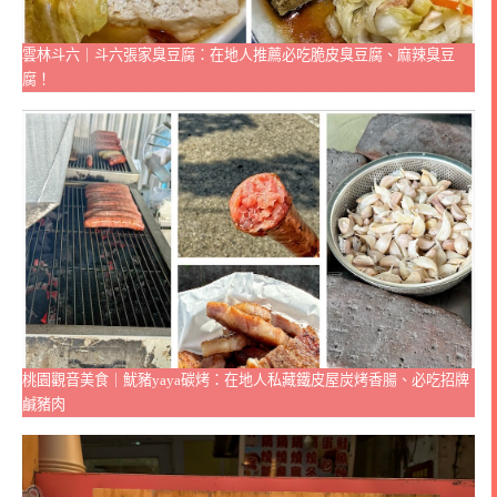
雲林斗六｜斗六張家臭豆腐：在地人推薦必吃脆皮臭豆腐、麻辣臭豆
腐！
桃園觀音美食｜魷豬yaya碳烤：在地人私藏鐵皮屋炭烤香腸、必吃招牌
鹹豬肉