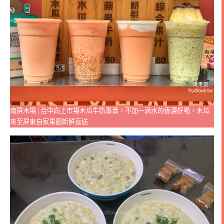
南屏木場 | 台中向上市場木瓜牛奶專賣，不加一滴水的香濃好喝，木瓜
來至屏東自家果園新鮮直送