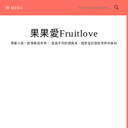
Skip
MENU
to
content
果果愛Fruitlove
帶著小孩一起探索這世界， 透過不同的視角來，感受並記錄這世界的美好