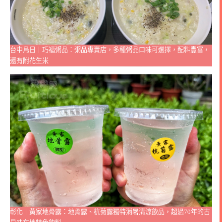
台中烏日｜巧福粥品：粥品專賣店，多種粥品口味可選擇，配料豐富，
還有附花生米
彰化｜黃家地骨露：地骨露、杭菊露獨特消暑清涼飲品，超過70年的古