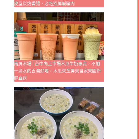
皮屋炭烤香腸、必吃招牌鹹豬肉
南屏木場 | 台中向上市場木瓜牛奶專賣，不加
一滴水的香濃好喝，木瓜來至屏東自家果園新
鮮直送