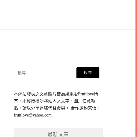
搜
尋
關
鍵
本網站發表之文章照片皆為果果愛Fruitlove所
字:
有，未經授權勿將站內之文字、圖片任意轉
貼，請以分享連結代替複製。 合作邀約來信 :
fruitlove@yahoo.com
最新文章