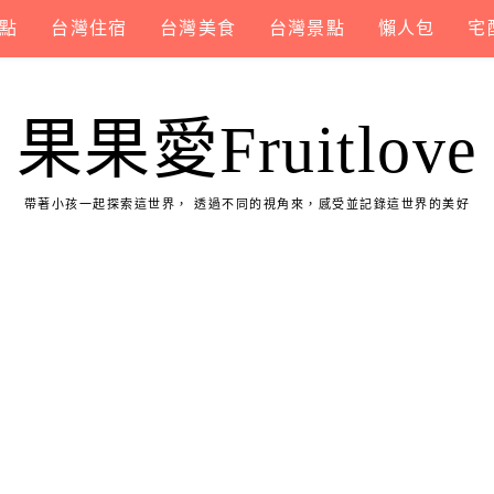
點
台灣住宿
台灣美食
台灣景點
懶人包
宅
果果愛Fruitlove
帶著小孩一起探索這世界， 透過不同的視角來，感受並記錄這世界的美好