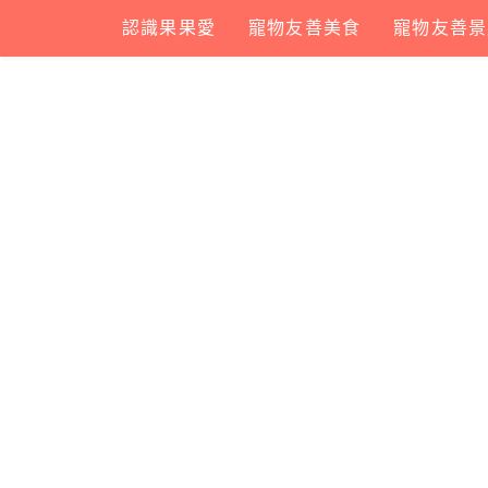
Skip
認識果果愛
寵物友善美食
寵物友善景
to
content