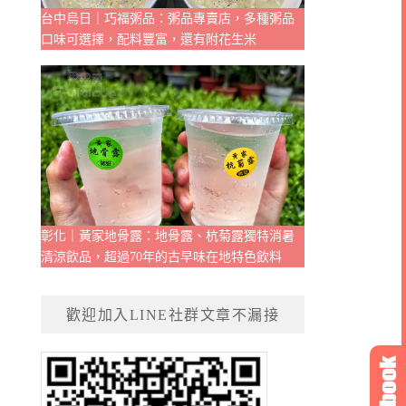
台中烏日｜巧福粥品：粥品專賣店，多種粥品
口味可選擇，配料豐富，還有附花生米
彰化｜黃家地骨露：地骨露、杭菊露獨特消暑
清涼飲品，超過70年的古早味在地特色飲料
歡迎加入LINE社群文章不漏接