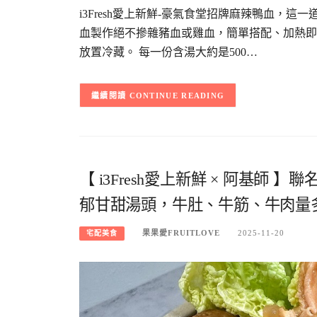
i3Fresh愛上新鮮-豪氣食堂招牌麻辣鴨血，
血製作絕不摻雜豬血或雞血，簡單搭配、加熱即
放置冷藏。 每一份含湯大約是500…
CONTINUE READING
【 i3Fresh愛上新鮮 × 阿基
郁甘甜湯頭，牛肚、牛筋、牛肉量
果果愛FRUITLOVE
2025-11-20
宅配美食