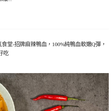
| 豪氣食堂-招牌麻辣鴨血，100%純鴨血軟嫩Q彈，
好吃