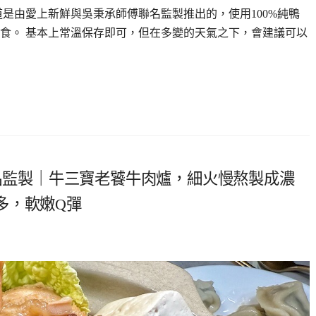
這一道是由愛上新鮮與吳秉承師傅聯名監製推出的，使用100%純鴨
食。 基本上常溫保存即可，但在多變的天氣之下，會建議可以
師 】聯名監製｜牛三寶老饕牛肉爐，細火慢熬製成濃
多，軟嫩Q彈