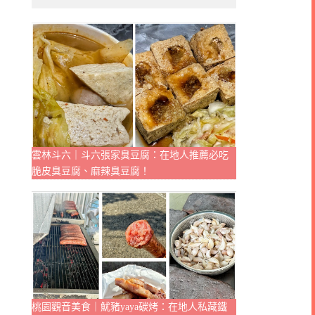
雲林斗六｜斗六張家臭豆腐：在地人推薦必吃
脆皮臭豆腐、麻辣臭豆腐！
桃園觀音美食｜魷豬yaya碳烤：在地人私藏鐵