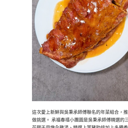
這次愛上新鮮與吳秉承師傅聯名的年菜組合，推
做挑選。 承福春禧小團圓是吳秉承師傅精選的
花膠干貝燉全雞湯、精選上等豬肋排加上多種香