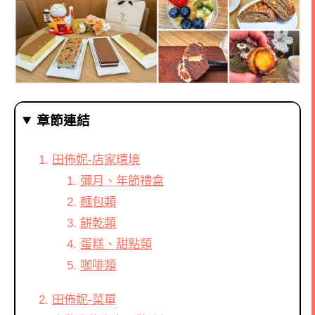
章節連結
田佈妮-店家環境
彌月、年節禮盒
麵包類
餅乾類
蛋糕、甜點類
咖啡類
田佈妮-菜單