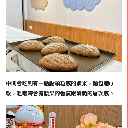
中間會吃到有一點點顆粒感的紫米，麵包體Q
軟，咀嚼時會有腰果的香氣跟酥脆的層次感
。