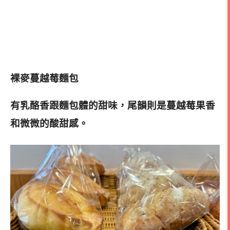
裸麥蔓越莓麵包
有乳酪香跟麵包體的甜味，尾韻則是蔓越莓果香
和微微的酸甜感
。