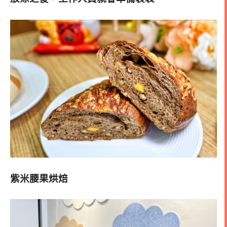
紫米腰果烘焙