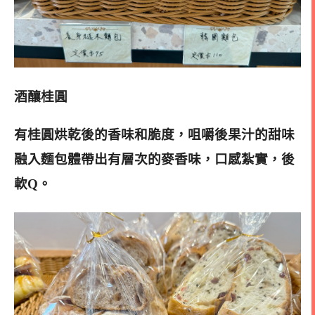
酒釀桂圓
有桂圓烘乾後的香味和脆度，咀嚼後果汁的甜味
融入麵包體帶出有層次的麥香味，口感紮實，後
軟Q。