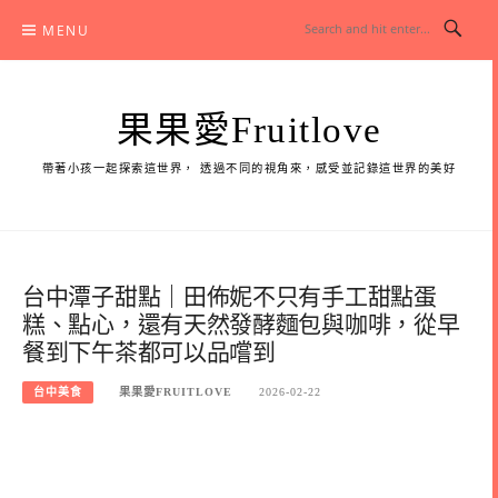
Skip
MENU
to
content
果果愛Fruitlove
帶著小孩一起探索這世界， 透過不同的視角來，感受並記錄這世界的美好
台中潭子甜點｜田佈妮不只有手工甜點蛋
糕、點心，還有天然發酵麵包與咖啡，從早
餐到下午茶都可以品嚐到
台中美食
果果愛FRUITLOVE
2026-02-22