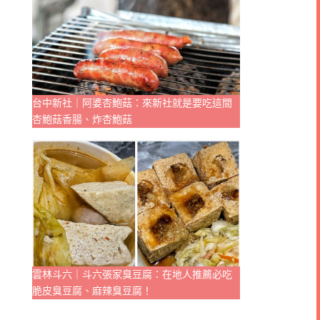
台中新社｜阿婆杏鮑菇：來新社就是要吃這間
杏鮑菇香腸、炸杏鮑菇
雲林斗六｜斗六張家臭豆腐：在地人推薦必吃
脆皮臭豆腐、麻辣臭豆腐！