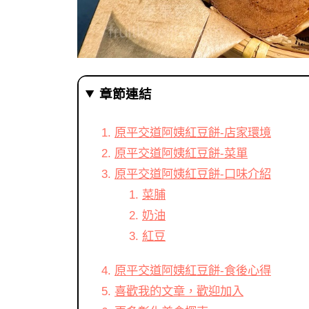
章節連結
原平交道阿姨紅豆餅-店家環境
原平交道阿姨紅豆餅-菜單
原平交道阿姨紅豆餅-口味介紹
菜脯
奶油
紅豆
原平交道阿姨紅豆餅-食後心得
喜歡我的文章，歡迎加入