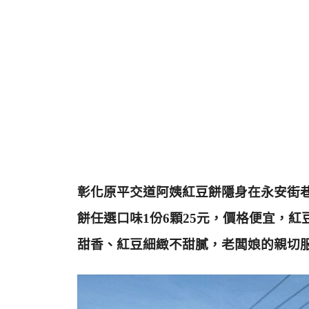
彰化原平交道阿姨紅豆餅隱身在永安街
餅
任選口味1份6顆25元，
價格便宜，紅
甜香、紅豆細緻不甜膩，老闆娘的親切