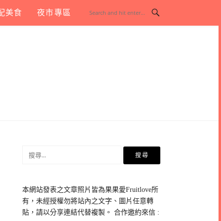
配美食
夜市專區
搜
尋
關
鍵
本網站發表之文章照片皆為果果愛Fruitlove所
字:
有，未經授權勿將站內之文字、圖片任意轉
貼，請以分享連結代替複製。 合作邀約來信 :