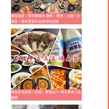
南投埔里｜聚貝鄉燒肉 鍋物：燒烤、火鍋一次
滿足，還有豐富的自助吧吃到飽
南投草屯美食一日遊〉整理出27+草屯美食小吃
推薦