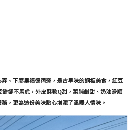
巷弄、下廍里福德祠旁，是古早味的銅板美食，紅豆
豆餅卻不馬虎，外皮酥軟Q甜，菜脯鹹甜、奶油滑順
服務，更為這份美味點心增添了溫暖人情味。