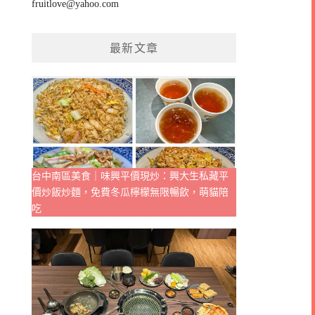
fruitlove@yahoo.com
最新文章
台中南區美食｜味興平價現炒：興大生私藏平
價炒飯炒麵，免費冬瓜檸檬無限暢飲，萌貓陪
吃