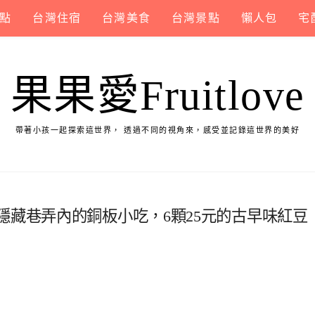
點
台灣住宿
台灣美食
台灣景點
懶人包
宅
果果愛Fruitlove
帶著小孩一起探索這世界， 透過不同的視角來，感受並記錄這世界的美好
隱藏巷弄內的銅板小吃，6顆25元的古早味紅豆