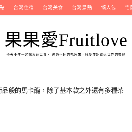
點
台灣住宿
台灣美食
台灣景點
懶人包
宅
果果愛Fruitlove
帶著小孩一起探索這世界， 透過不同的視角來，感受並記錄這世界的美好
〉像是藝術品般的馬卡龍，除了基本款之外還有多種茶