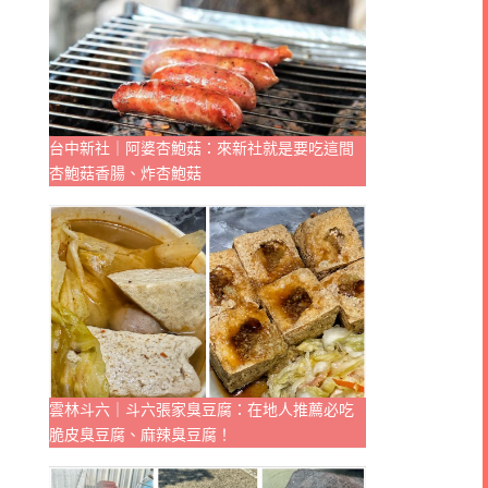
台中新社｜阿婆杏鮑菇：來新社就是要吃這間
杏鮑菇香腸、炸杏鮑菇
雲林斗六｜斗六張家臭豆腐：在地人推薦必吃
脆皮臭豆腐、麻辣臭豆腐！