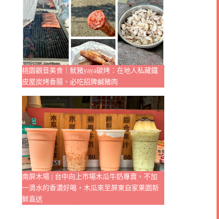
桃園觀音美食｜魷豬yaya碳烤：在地人私藏鐵
皮屋炭烤香腸、必吃招牌鹹豬肉
南屏木場 | 台中向上市場木瓜牛奶專賣，不加
一滴水的香濃好喝，木瓜來至屏東自家果園新
鮮直送