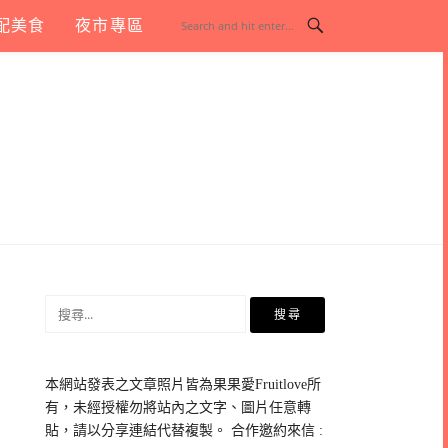
配美食
夜市專區
搜
尋
關
鍵
本網站發表之文章照片皆為果果愛Fruitlove所
字:
有，未經授權勿將站內之文字、圖片任意轉
貼，請以分享連結代替複製。 合作邀約來信 :