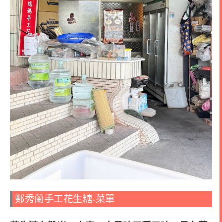
鄭秀蘭手工花生糖-菜單