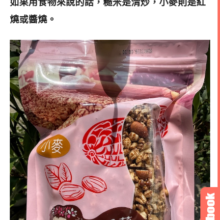
如果用食物來說的話，糙米是清炒，小麥則是紅
燒或醬燒。