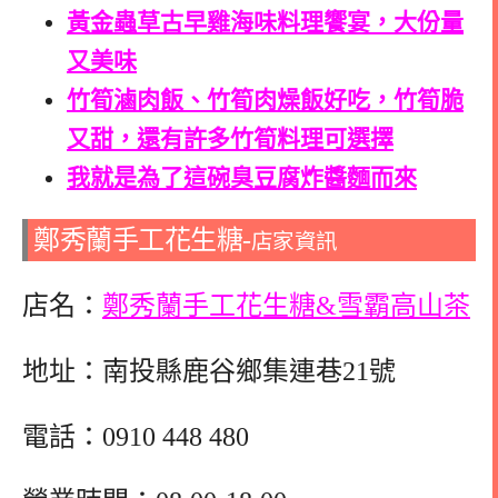
黃金蟲草古早雞海味料理饗宴，大份量
又美味
竹筍滷肉飯、竹筍肉燥飯好吃，竹筍脆
又甜，還有許多竹筍料理可選擇
我就是為了這碗臭豆腐炸醬麵而來
鄭秀蘭手工花生糖-
店家資訊
店名：
鄭秀蘭手工花生糖&雪霸高山茶
地址：南投縣鹿谷鄉集連巷21號
電話：0910 448 480