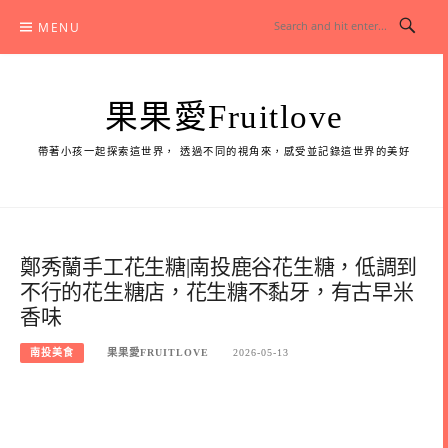
Skip
MENU
to
content
果果愛Fruitlove
帶著小孩一起探索這世界， 透過不同的視角來，感受並記錄這世界的美好
鄭秀蘭手工花生糖|南投鹿谷花生糖，低調到
不行的花生糖店，花生糖不黏牙，有古早米
香味
南投美食
果果愛FRUITLOVE
2026-05-13