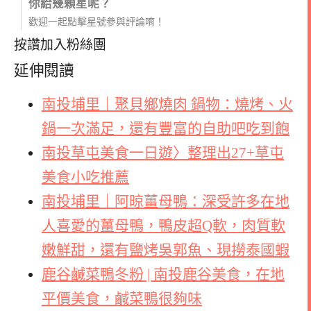
你給幾顆星呢？
歡迎一起點擊星號參與評論唷！
按讚加入粉絲團
延伸閱讀
南投埔里｜聚貝鄉燒肉 鍋物：燒烤、火
鍋一次滿足，還有豐富的自助吧吃到飽
南投草屯美食一日遊〉整理出27+草屯
美食小吃推薦
南投埔里｜阿晾薑母鴨：深受許多在地
人喜愛的薑母鴨，鴨皮超Q軟，肉質軟
嫩鮮甜，還有鹽烤吳郭魚、現撈泰國蝦
鹿谷鹹菜鴨冬粉 | 南投鹿谷美食，在地
平價美食，鹹菜鴨很夠味