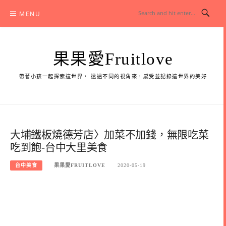
Skip
MENU
to
content
果果愛Fruitlove
帶著小孩一起探索這世界， 透過不同的視角來，感受並記錄這世界的美好
大埔鐵板燒德芳店〉加菜不加錢，無限吃菜
吃到飽-台中大里美食
台中美食
果果愛FRUITLOVE
2020-05-19