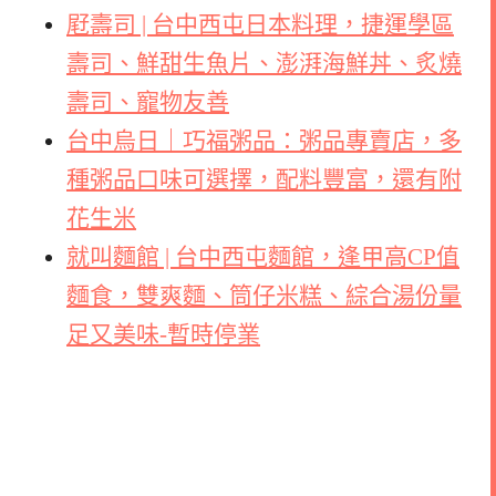
屘壽司 | 台中西屯日本料理，捷運學區
壽司、鮮甜生魚片、澎湃海鮮丼、炙燒
壽司、寵物友善
台中烏日｜巧福粥品：粥品專賣店，多
種粥品口味可選擇，配料豐富，還有附
花生米
就叫麵館 | 台中西屯麵館，逢甲高CP值
麵食，雙爽麵、筒仔米糕、綜合湯份量
足又美味-暫時停業