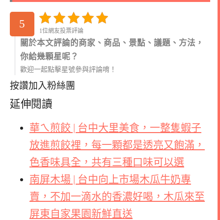
5
1位網友投票評論
關於本文評論的商家、商品、景點、議題、方法，
你給幾顆星呢？
歡迎一起點擊星號參與評論唷！
按讚加入粉絲團
延伸閱讀
華ㄟ煎餃 | 台中大里美食，一整隻蝦子
放進煎餃裡，每一顆都是透亮又飽滿，
色香味具全，共有三種口味可以選
南屏木場 | 台中向上市場木瓜牛奶專
賣，不加一滴水的香濃好喝，木瓜來至
屏東自家果園新鮮直送