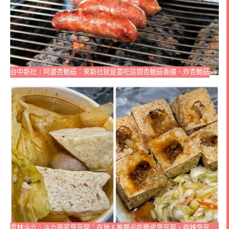
台中新社｜阿婆杏鮑菇：來新社就是要吃這間杏鮑菇香腸、炸杏鮑菇
雲林斗六｜斗六張家臭豆腐：在地人推薦必吃脆皮臭豆腐、麻辣臭豆