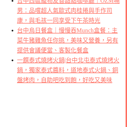
台中西區寵物友善甜點咖啡廳｜OZM啢
男：品嚐超人氣歐式肉桂捲與手作司
康，與毛孩一同享受下午茶時光
台中烏日餐盒｜慢慢吞Munch盒餐：主
菜牛豬雞魚任你挑，美味又營養，另有
提供會議便當、客製化餐盒
一饌泰式燒烤火鍋|台中北屯泰式燒烤火
鍋，獨家泰式醬料，道地泰式火鍋、銅
盤烤肉，自助吧吃到飽，好吃又美味