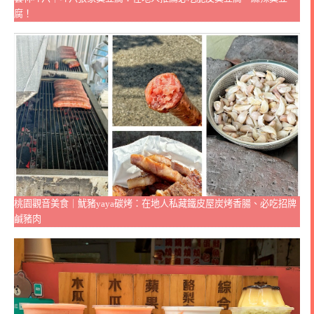
腐！
桃園觀音美食｜魷豬yaya碳烤：在地人私藏鐵皮屋炭烤香腸、必吃招牌
鹹豬肉