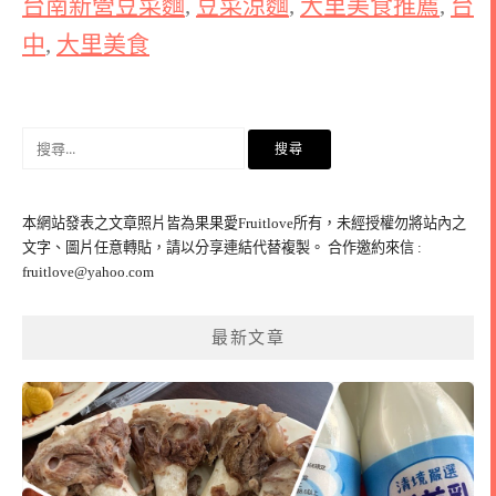
台南新營豆菜麵
,
豆菜涼麵
,
大里美食推薦
,
台
中
,
大里美食
搜
尋
關
鍵
本網站發表之文章照片皆為果果愛Fruitlove所有，未經授權勿將站內之
字:
文字、圖片任意轉貼，請以分享連結代替複製。 合作邀約來信 :
fruitlove@yahoo.com
最新文章