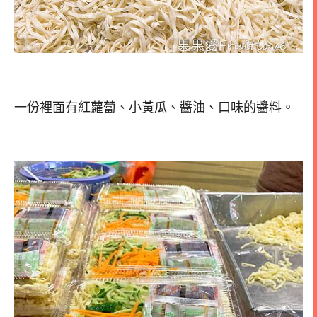
一份裡面有紅蘿蔔、小黃瓜、醬油、口味的醬料。