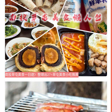
南投草屯美食一日遊〉整理出27+草屯美食小吃推薦