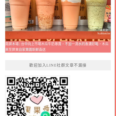
南屏木場 | 台中向上市場木瓜牛奶專賣，不加一滴水的香濃好喝，木瓜
來至屏東自家果園新鮮直送
歡迎加入LINE社群文章不漏接