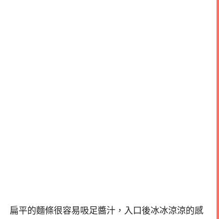
扁平的麵條很容易吸足醬汁，入口後冰冰涼涼的感