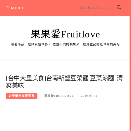
Skip
MENU
to
content
果果愛Fruitlove
帶著小孩一起探索這世界， 透過不同的視角來，感受並記錄這世界的美好
[台中大里美食]台南新營豆菜麵 豆菜涼麵 清
爽美味
台中寵物友善美食
果果愛FRUITLOVE
2020-05-31