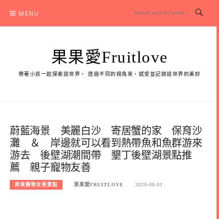
Skip
MENU
to
content
果果愛Fruitlove
帶著小孩一起探索這世界， 透過不同的視角來，感受並記錄這世界的美好
蔚藍海景 美麗白沙 寄居蟹的家 保育沙
灘 ＆ 岸邊就可以看到熱帶魚和魚群游來
游去 後壁湖潮間帶 墾丁後壁湖景點推
薦 親子寵物友善
屏東寵物友善景點
果果愛FRUITLOVE
2020-08-01