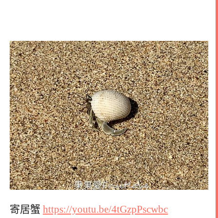
寄居蟹
https://youtu.be/4tGzpPscwbc