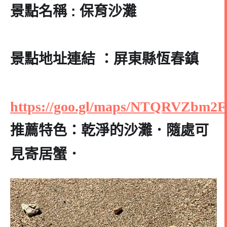
景點名稱 : 保育沙灘
景點地址連結 ：屏東縣恆春鎮
https://goo.gl/maps/NTQRVZbm2
推薦特色：乾淨的沙灘．隨處可
見寄居蟹．