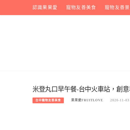
Skip
認識果果愛
寵物友善美食
寵物友善景
to
content
米登丸口早午餐-台中火車站，創
果果愛FRUITLOVE
2020-11-03
台中寵物友善美食