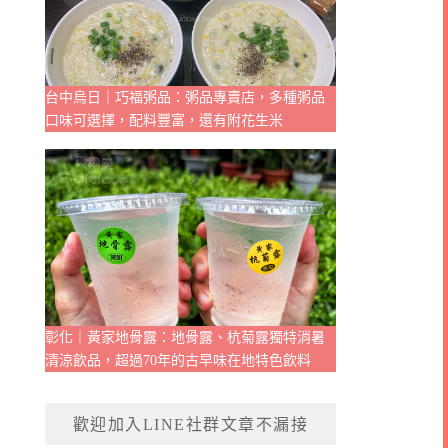
台中烏日｜巧福粥品：粥品專賣店，多種粥品
口味可選擇，配料豐富，還有附花生米
彰化｜黃家地骨露：地骨露、杭菊露獨特消暑
清涼飲品，超過70年的古早味在地特色飲料
歡迎加入LINE社群文章不漏接