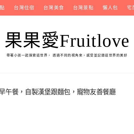
點
台灣住宿
台灣美食
台灣景點
懶人包
宅
果果愛Fruitlove
帶著小孩一起探索這世界， 透過不同的視角來，感受並記錄這世界的美好
意早午餐，自製漢堡跟麵包，寵物友善餐廳