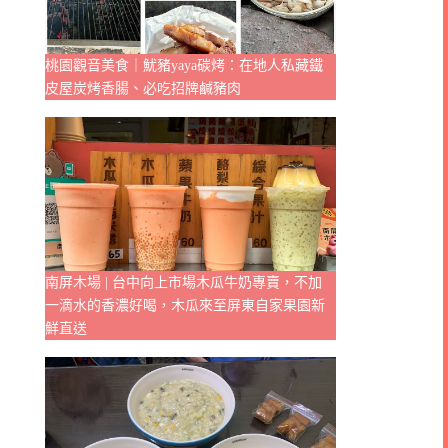
桃園觀音美食｜魷豬yaya碳烤：在地人私藏鐵
皮屋炭烤香腸、必吃招牌鹹豬肉
南屏木場 | 台中向上市場木瓜牛奶專賣，不加
一滴水的香濃好喝，木瓜來至屏東自家果園新
鮮直送