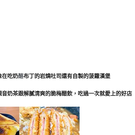
像在吃奶
酪
布丁的岩燒吐司還有自製的菠蘿漢堡
觀音奶茶跟解膩清爽的脆梅醋飲，吃過一次就愛上的好店