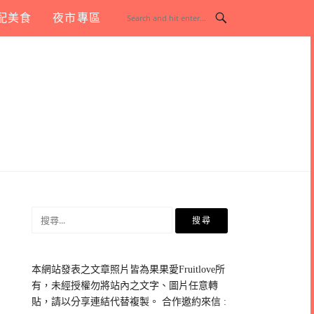
配美食
夜市專區
搜
尋
關
鍵
本網站發表之文章照片皆為果果愛Fruitlove所
字:
有，未經授權勿將站內之文字、圖片任意轉
貼，請以分享連結代替複製。 合作邀約來信 :