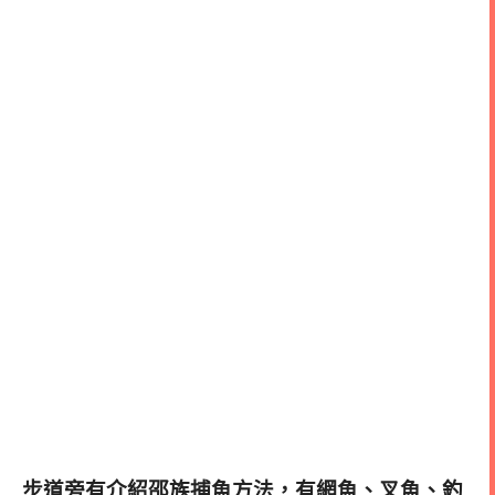
步道旁有介紹邵族捕魚方法，
有網魚、叉魚、釣