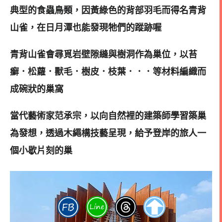
典型的食蟲鳥類，
因黃綠色的背部羽毛而得名青背
山雀，在日月潭也能發現牠們的蹤跡喔
青背山雀會尋覓岩壁隙縫與樹洞作為巢位，以苔
癬．松蘿．獸毛．樹皮．枝葉．．．等材料編織而
成碗狀的巢窩
當代藝術家范承宗，以向自然裡的建築師學習築巢
為發想，透過木繩構技藝呈現，給予登岸的旅人一
個小歇片刻的巢