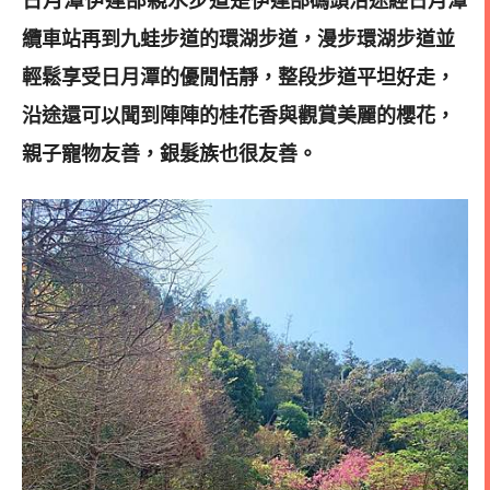
日月潭伊達邵親水步道是
伊達邵碼頭沿途經日月潭
纜車站再到九蛙步道的環湖步道，漫步環湖步道並
輕鬆享受日月潭的優閒恬靜，整段步道
平坦好走，
沿途還可以聞到陣陣的桂花香與觀賞美麗的櫻花，
親子寵物友善，銀髮族也很友善。