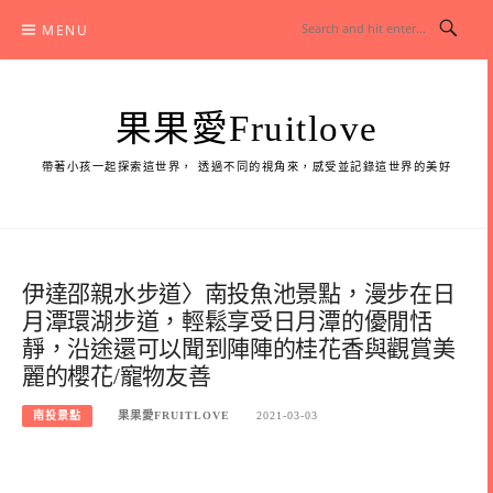
Skip
MENU
to
content
果果愛Fruitlove
帶著小孩一起探索這世界， 透過不同的視角來，感受並記錄這世界的美好
伊達邵親水步道〉南投魚池景點，漫步在日
月潭環湖步道，輕鬆享受日月潭的優閒恬
靜，沿途還可以聞到陣陣的桂花香與觀賞美
麗的櫻花/寵物友善
南投景點
果果愛FRUITLOVE
2021-03-03