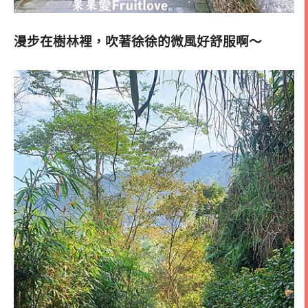
漫步在樹林裡，吹著徐徐的微風好舒服啊～