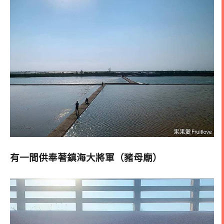
有一間供奉著鎮海大將軍（豬母廟）