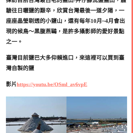
探訪目前台灣最古老的鹽田-井仔腳瓦盤鹽田，體
驗往日曬鹽的艱辛，欣賞台灣最後一道夕陽，
一
座座晶瑩剔透的小鹽山，還有每年10月~4月會出
現的候鳥～黑腹燕鷗，
是許多攝影師的愛好景點
之一。
臺灣目前鹽巴大多仰賴進口，來這裡可以買到臺
灣自製的鹽
影片
https://youtu.be/OSml_av6vpE