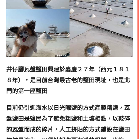
井仔腳瓦盤鹽田興建於嘉慶２７年（西元１８１
８年），是目前台灣最古老的鹽田現址，也是北
門的第一座鹽田
目前仍引進海水以日光曬鹽的方式產製精鹽，
瓦
盤鹽田是鹽民為了避免粗鹽和土壤相黏，以敲碎
的瓦盤而成的碎片，人工拼貼的方式鋪設在鹽田