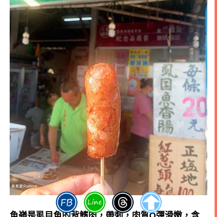
魚嶺是
虱目
魚
的背鰭肉，帶刺，肉質Q彈滑嫩，含