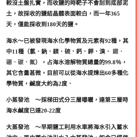
較沒土盤扎實，而收鹽的時靶子不會刮到底部泥
土，故採收的鹽結晶體表面較白，而一年365
天，僅能採收到180天的鹽。
海水～已被發現海水化學物質及元素有92種，其
中11種（氯．鈉．鎂．硫．鈣．鉀．溴．
𨪜．
硼．碳．氟
），占海水溶解物質總量的99.8％
，
其它含量甚微，目前可以從海水提煉出60多種化
學物質，鹹度大約為2度．
小蒸發池 ～採梯田式分三層曝曬，達第三層時
海水鹹度已達20-22度
大蒸發池 ～早期鹽工利用水車將海水引入蓄水