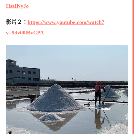
HszINyJo
影片２：
https://www.youtube.com/watch?
v=9dv00lBvCPA