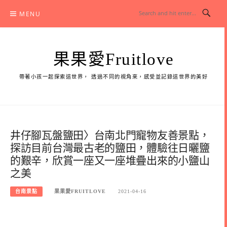
Skip
MENU
to
content
果果愛Fruitlove
帶著小孩一起探索這世界， 透過不同的視角來，感受並記錄這世界的美好
井仔腳瓦盤鹽田〉台南北門寵物友善景點，
探訪目前台灣最古老的鹽田，體驗往日曬鹽
的艱辛，欣賞一座又一座堆疊出來的小鹽山
之美
台南景點
果果愛FRUITLOVE
2021-04-16