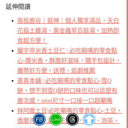
延伸閱讀
南投鹿谷｜菇神：個人獨享湯品，天白
花菇土雞湯、黃金蟲草百菇湯，加熱即
食超方便！
蘭宇亭米香土豆仁 | 必吃唰嘴的零食點
心-爆米香，酥脆好滋味，隨手包設計，
攜帶好方便，送禮、追劇推薦
喜喜本舖 | 必吃唰嘴的零食點心-雪Q
餅，想不到雪Q餅的口味也可以這麼有
層次感，mini尺寸一口接一口超唰嘴
林阿嬤土豆|必吃唰嘴的零食點心-土豆，
香脆可口，濃郁花生香，送禮、泡茶、