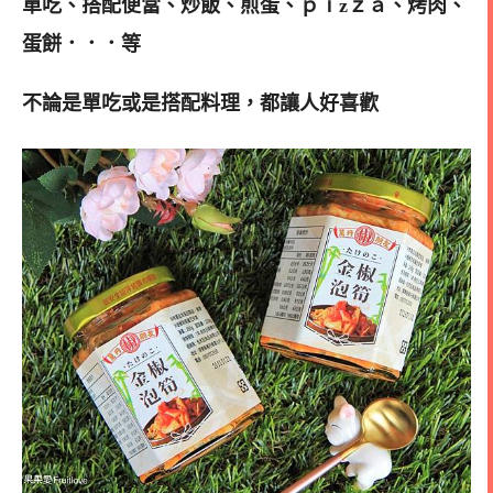
單吃、搭配
便當、炒飯、煎蛋、ｐｉzｚａ、烤肉、
蛋餅．．．等
不論是單吃或是搭配料理，都讓人好喜歡