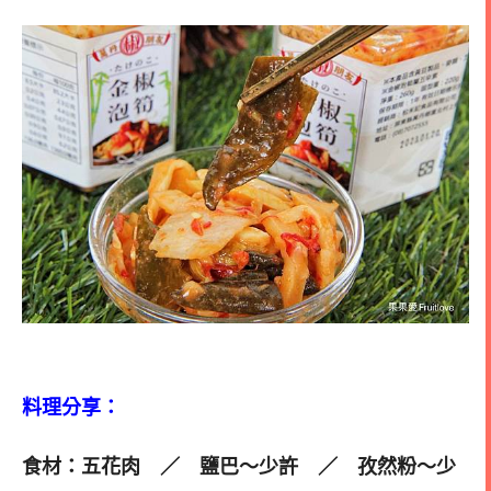
料理分享：
食材：
五花肉 ／
鹽巴～少許 ／ 孜然粉
～少