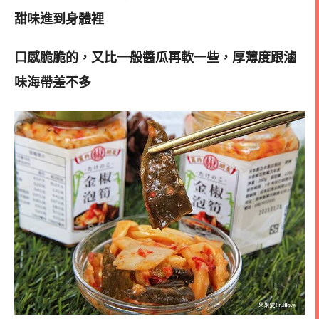
甜味進到身體裡
口感脆脆的，又比一般醬瓜再軟一些，厚薄度跟滷
味海帶差不多