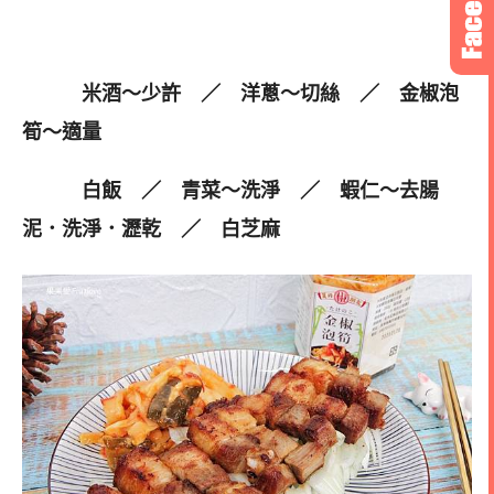
米酒～少許 ／
洋蔥～切絲 ／
金椒泡
筍～適量
白飯 ／
青菜～洗淨 ／
蝦仁～去腸
泥．洗淨．瀝乾 ／ 白芝麻