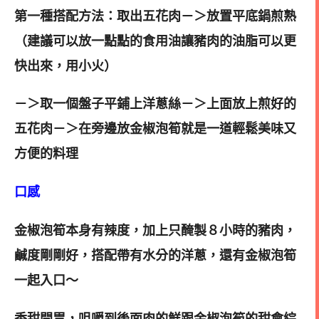
第一種搭配方法：取出五花肉－＞放置平底鍋煎熟
（建議可以放一點點的食用油讓豬肉的油脂可以更
快出來，用小火）
－＞取一個盤子平鋪上洋蔥絲－＞上面放上煎好的
五花肉－＞在旁邊放金椒泡筍就是一道輕鬆美味又
方便的料理
口感
金椒泡筍本身有辣度，加上只醃製８小時的豬肉，
鹹度剛剛好，搭配帶有水分的洋蔥，還有金椒泡筍
一起入口～
香甜開胃，咀嚼到後面肉的鮮跟金椒泡筍的甜會綜