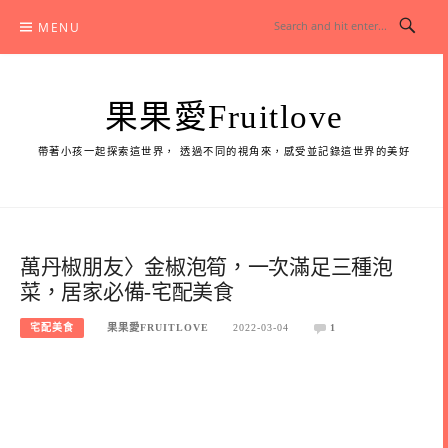
Skip
MENU
to
content
果果愛Fruitlove
帶著小孩一起探索這世界， 透過不同的視角來，感受並記錄這世界的美好
萬丹椒朋友〉金椒泡筍，一次滿足三種泡
菜，居家必備-宅配美食
宅配美食
果果愛FRUITLOVE
2022-03-04
1