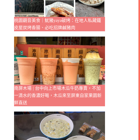
桃園觀音美食｜魷豬yaya碳烤：在地人私藏鐵
皮屋炭烤香腸、必吃招牌鹹豬肉
南屏木場 | 台中向上市場木瓜牛奶專賣，不加
一滴水的香濃好喝，木瓜來至屏東自家果園新
鮮直送