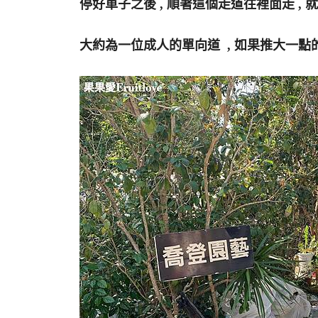
停好車子之後 , 順著這個走道往裡面走 ,
大約為一位成人的單向道 , 如果推大一點