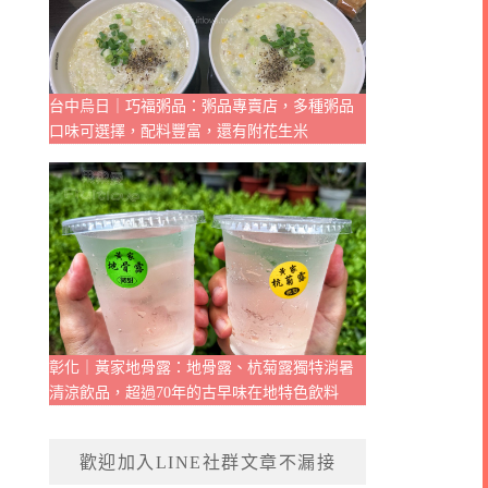
台中烏日｜巧福粥品：粥品專賣店，多種粥品
口味可選擇，配料豐富，還有附花生米
彰化｜黃家地骨露：地骨露、杭菊露獨特消暑
清涼飲品，超過70年的古早味在地特色飲料
歡迎加入LINE社群文章不漏接