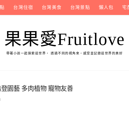
點
台灣住宿
台灣美食
台灣景點
懶人包
宅
果果愛Fruitlove
帶著小孩一起探索這世界， 透過不同的視角來，感受並記錄這世界的美好
喬登園藝 多肉植物 寵物友善
1