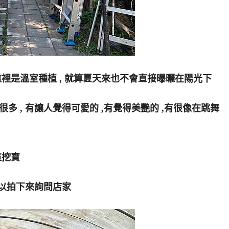
這裡是溫室種植 , 就算夏天來也不會直接曝曬在陽光下
多 , 有讓人覺得可愛的 ,有覺得美艷的 ,有很像在跳舞
這挖寶
可以拍下來詢問店家