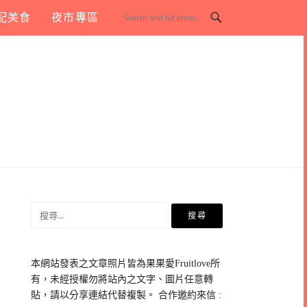
配美食
夜市專區
搜
尋
關
鍵
本網站發表之文章照片皆為果果愛Fruitlove所
字:
有，未經授權勿將站內之文字、圖片任意轉
貼，請以分享連結代替複製。 合作邀約來信 :