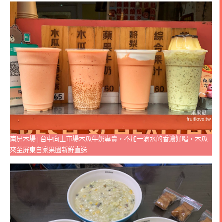
南屏木場 | 台中向上市場木瓜牛奶專賣，不加一滴水的香濃好喝，木瓜
來至屏東自家果園新鮮直送