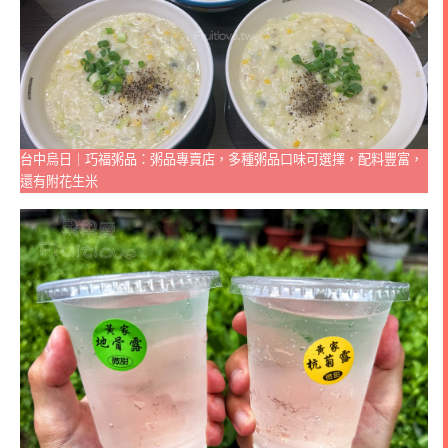
台中烏日｜巧福粥品：粥品專賣店，多種粥品口味可選擇，配料豐富，
還有附花生米