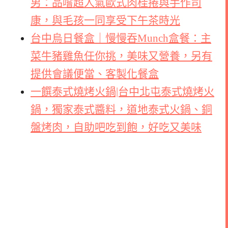
男：品嚐超人氣歐式肉桂捲與手作司
康，與毛孩一同享受下午茶時光
台中烏日餐盒｜慢慢吞Munch盒餐：主
菜牛豬雞魚任你挑，美味又營養，另有
提供會議便當、客製化餐盒
一饌泰式燒烤火鍋|台中北屯泰式燒烤火
鍋，獨家泰式醬料，道地泰式火鍋、銅
盤烤肉，自助吧吃到飽，好吃又美味