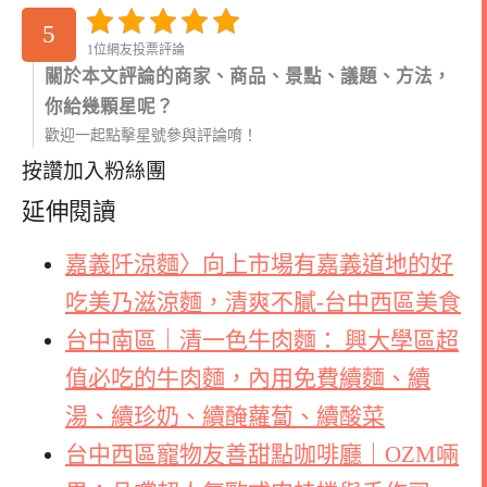
5
1位網友投票評論
關於本文評論的商家、商品、景點、議題、方法，
你給幾顆星呢？
歡迎一起點擊星號參與評論唷！
按讚加入粉絲團
延伸閱讀
嘉義阡涼麵〉向上市場有嘉義道地的好
吃美乃滋涼麵，清爽不膩-台中西區美食
台中南區｜清一色牛肉麵： 興大學區超
值必吃的牛肉麵，內用免費續麵、續
湯、續珍奶、續醃蘿蔔、續酸菜
台中西區寵物友善甜點咖啡廳｜OZM啢