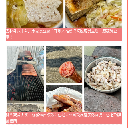
雲林斗六｜斗六張家臭豆腐：在地人推薦必吃脆皮臭豆腐、麻辣臭豆
腐！
桃園觀音美食｜魷豬yaya碳烤：在地人私藏鐵皮屋炭烤香腸、必吃招牌
鹹豬肉