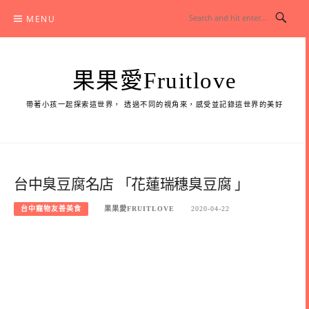
Skip
MENU
to
content
果果愛Fruitlove
帶著小孩一起探索這世界， 透過不同的視角來，感受並記錄這世界的美好
台中臭豆腐名店 「花蓮瑞穗臭豆腐 」
台中寵物友善美食
果果愛FRUITLOVE
2020-04-22