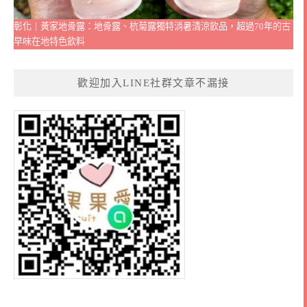
彰化｜黃家地骨露：地骨露、杭菊露獨特消暑清涼飲品，超過70年的古
早味在地特色飲料
歡迎加入LINE社群文章不漏接