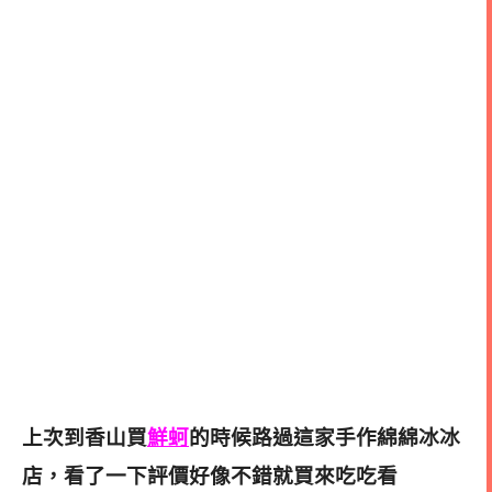
上次到香山買
鮮蚵
的時候路過這家手作綿綿冰冰
店，看了一下評價好像不錯就買來吃吃看