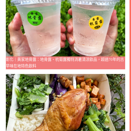
彰化｜黃家地骨露：地骨露、杭菊露獨特消暑清涼飲品，超過70年的古
早味在地特色飲料