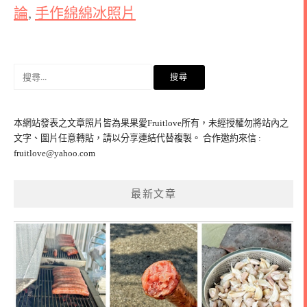
論
,
手作綿綿冰照片
搜
尋
關
鍵
本網站發表之文章照片皆為果果愛Fruitlove所有，未經授權勿將站內之
字:
文字、圖片任意轉貼，請以分享連結代替複製。 合作邀約來信 :
fruitlove@yahoo.com
最新文章