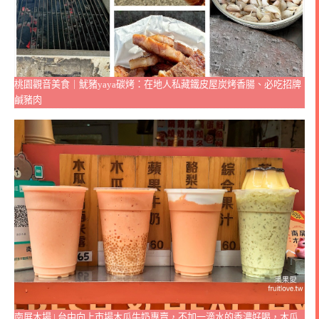
桃園觀音美食｜魷豬yaya碳烤：在地人私藏鐵皮屋炭烤香腸、必吃招牌
鹹豬肉
南屏木場 | 台中向上市場木瓜牛奶專賣，不加一滴水的香濃好喝，木瓜