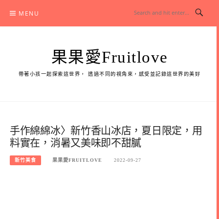
Skip
MENU
to
content
果果愛Fruitlove
帶著小孩一起探索這世界， 透過不同的視角來，感受並記錄這世界的美好
手作綿綿冰〉新竹香山冰店，夏日限定，用
料實在，消暑又美味即不甜膩
新竹美食
果果愛FRUITLOVE
2022-09-27