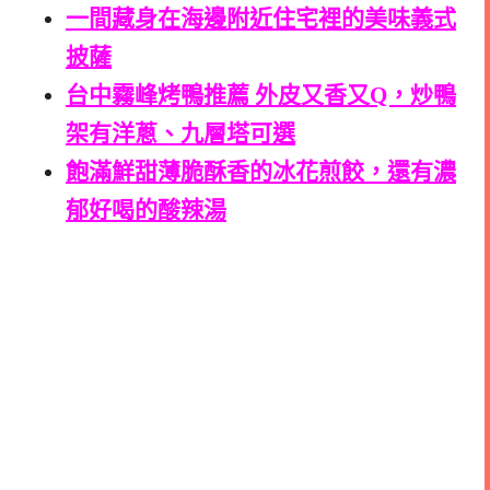
一間藏身在海邊附近住宅裡的美味義式
披薩
台中霧峰烤鴨推薦 外皮又香又Q，炒鴨
架有洋蔥、九層塔可選
飽滿鮮甜薄脆酥香的冰花煎餃，還有濃
郁好喝的酸辣湯