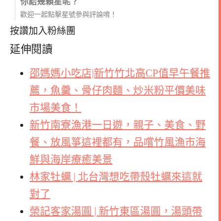
你給幾顆星呢？
歡迎一起點擊星號參與評論唷！
按讚加入粉絲團
延伸閱讀
邵媽媽小吃店|新竹竹北高CP值早午餐推
薦，魚羹、骨仔肉麵、炒米粉平價美味
市場美食！
新竹南寮漁港一日遊，親子、美食、野
餐、放風箏這裡都有，品嚐竹風漁市海
鮮與海岸療癒美景
林家牡蠣 | 北台灣想吃帶殼牡蠣來這就
對了
榮記客家湯圓 | 新竹東區湯圓，湯頭帶