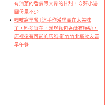
有油蔥的香氣跟大骨的甘甜，Ｑ彈小湯
圓份量不少
嘎吱窩早餐 | 這手作漢堡實在太美味
了，料多實在，漢堡麵包香酥有嚼勁，
店裡還有可愛的店狗-新竹竹北寵物友善
早午餐