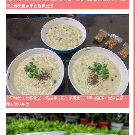
來至屏東自家果園新鮮直送
台中烏日｜巧福粥品：粥品專賣店，多種粥品口味可選擇，配料豐富，
還有附花生米