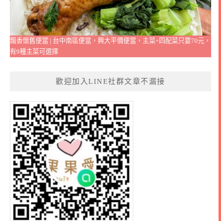
飄香懷舊便當 | 台中南區便當，興大平價便當，主菜+四配菜只要70元，
有9種主菜可選擇
歡迎加入LINE社群文章不漏接