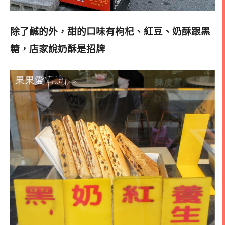
除了鹹的外，甜的口味
有枸杞
、
紅豆、奶酥跟黑
糖，店家說奶酥是招牌