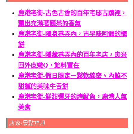
鹿港老街-古色古香的百年宅邸古蹟裡，
飄出充滿著麵茶的香氣
鹿港老街-隱身巷弄內，古早味阿嬤的梅
餅
鹿港老街-隱藏巷弄內的百年老店，肉米
回外皮嫩Q，餡料實在
鹿港老街-假日限定－鬆軟綿密、內餡不
甜膩的美味牛舌餅
鹿港老街-鮮甜彈牙的烤魷魚，鹿港人氣
美食
店家/景點資訊