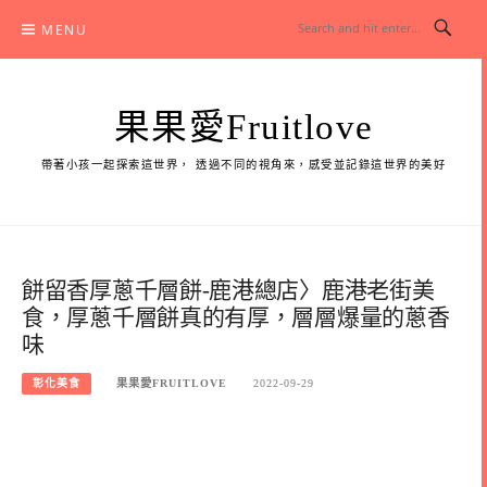
Skip
MENU
to
content
果果愛Fruitlove
帶著小孩一起探索這世界， 透過不同的視角來，感受並記錄這世界的美好
餅留香厚蔥千層餅-鹿港總店〉鹿港老街美
食，厚蔥千層餅真的有厚，層層爆量的蔥香
味
彰化美食
果果愛FRUITLOVE
2022-09-29