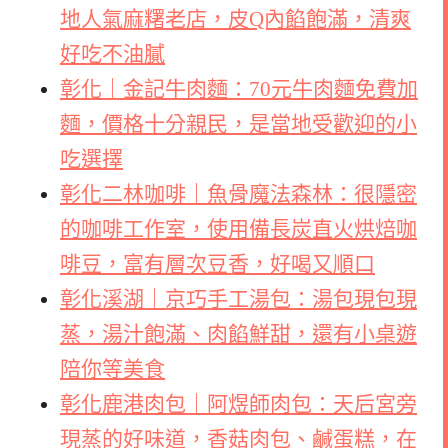
地人氣麻糬老店，皮Q內餡飽滿，清爽
好吃不油膩
彰化｜金記牛肉麵：70元牛肉麵免費加
麵，價格十分親民，是當地受歡迎的小
吃選擇
彰化二林咖啡｜魚骨魔法森林：很隱密
的咖啡工作室，使用備長炭直火烘焙咖
啡豆，富有層次豆香，好喝又順口
彰化溪湖｜京巧手工湯包：湯包現包現
蒸，湯汁飽滿、肉餡鮮甜，還有小桌遊
陪你等美食
彰化鹿港肉包｜阿煜師肉包：天后宮旁
現蒸的好味道，香菇肉包、鹹蛋糕，在