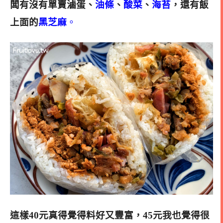
闆有沒有單賣滷蛋、
油條
、
酸菜
、
海苔
，還有飯
上面的
黑芝麻
。
這樣40元真得覺得料好又豐富，45元我也覺得很