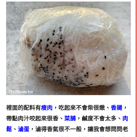
裡面的配料有
瘦肉
，吃起來不會柴很嫩、
香腸
，
帶點肉汁咬起來很香、
菜脯
，鹹度不會太多、
肉
鬆
、
滷蛋
，滷得香氣很不一般，讓我會想問問老