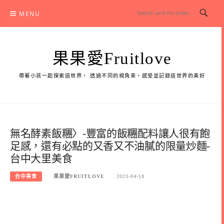
Skip
MENU
to
content
果果愛Fruitlove
帶著小孩一起探索這世界， 透過不同的視角來，感受並記錄這世界的美好
無名酵素飯糰〉-豐富的飯糰配料讓人很有飽
足感，還有必點的又香又不油膩的限量炒麵-
台中大里美食
台中美食
果果愛FRUITLOVE
2023-04-18