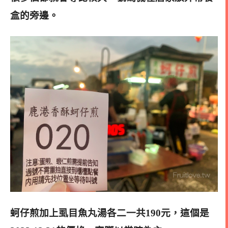
盒的旁邊。
蚵仔煎加上虱目魚丸湯各二一共190元，這個是