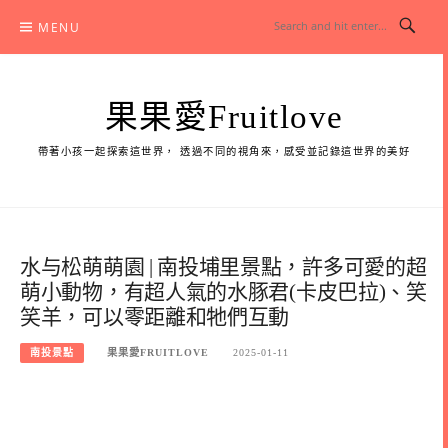
Skip
MENU
to
content
果果愛Fruitlove
帶著小孩一起探索這世界， 透過不同的視角來，感受並記錄這世界的美好
水与松萌萌園 | 南投埔里景點，許多可愛的超
萌小動物，有超人氣的水豚君(卡皮巴拉)、笑
笑羊，可以零距離和牠們互動
南投景點
果果愛FRUITLOVE
2025-01-11