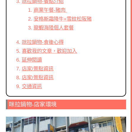
咪拉鍋物-餐點介紹
商業午餐-豬肉
安格斯霜降牛+雪紋松阪豬
龍蝦海陸個人套餐
咪拉鍋物-食後心得
喜歡我的文章，歡迎加入
延伸閱讀
店家/景點資訊
店家/景點資訊
交通資訊
咪拉鍋物-店家環境