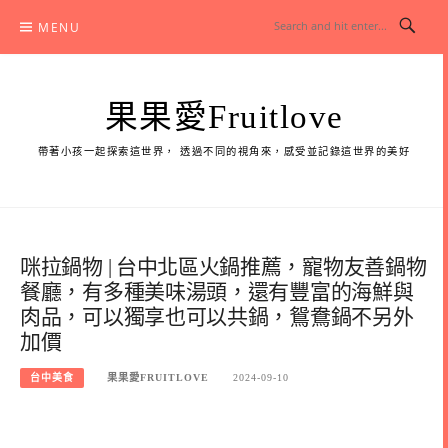
Skip
MENU
to
content
果果愛Fruitlove
帶著小孩一起探索這世界， 透過不同的視角來，感受並記錄這世界的美好
咪拉鍋物 | 台中北區火鍋推薦，寵物友善鍋物
餐廳，有多種美味湯頭，還有豐富的海鮮與
肉品，可以獨享也可以共鍋，鴛鴦鍋不另外
加價
台中美食
果果愛FRUITLOVE
2024-09-10