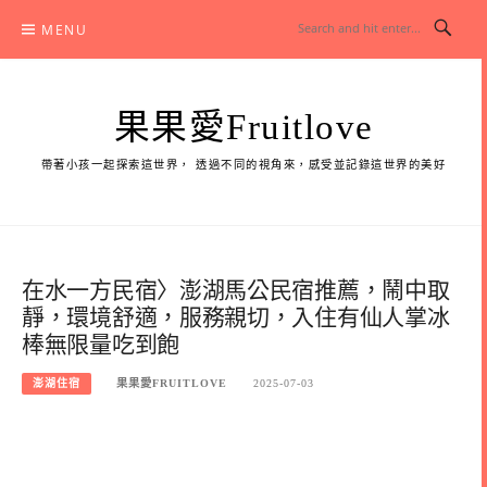
Skip
MENU
to
content
果果愛Fruitlove
帶著小孩一起探索這世界， 透過不同的視角來，感受並記錄這世界的美好
在水一方民宿〉澎湖馬公民宿推薦，鬧中取
靜，環境舒適，服務親切，入住有仙人掌冰
棒無限量吃到飽
澎湖住宿
果果愛FRUITLOVE
2025-07-03