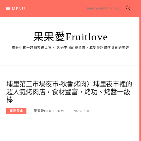
Skip
MENU
to
content
果果愛Fruitlove
帶著小孩一起探索這世界， 透過不同的視角來，感受並記錄這世界的美好
埔里第三市場夜市-秋香烤肉〉埔里夜市裡的
超人氣烤肉店，食材豐富，烤功、烤醬一級
棒
南投美食
果果愛FRUITLOVE
2023-11-07